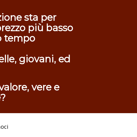
ione sta per
prezzo più basso
o tempo
lle, giovani, ed
valore, vere e
e?
moci