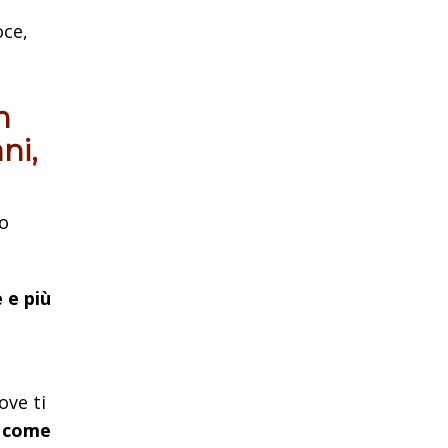
oce,
n
ni,
to
 e più
dove ti
 come