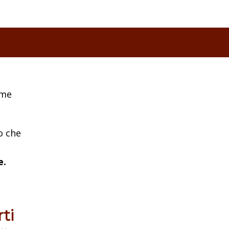
ome
o che
e.
ti