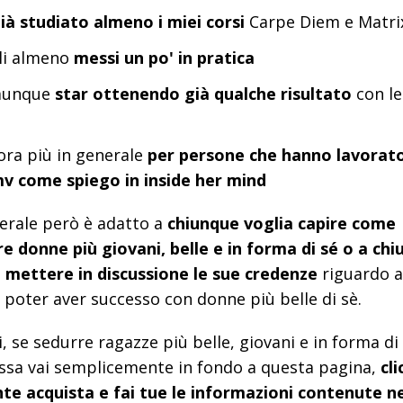
ià studiato almeno i miei corsi
Carpe Diem e Matri
rli almeno
messi un po' in pratica
munque
star ottenendo già qualche risultato
con le
ora più in generale
per persone che hanno lavorato
mv come spiego in inside her mind
erale però è adatto a
chiunque voglia capire come
e donne più giovani, belle e in forma di sé o a ch
a mettere in discussione le sue credenze
riguardo a
 poter aver successo con donne più belle di sè.
, se sedurre ragazze più belle, giovani e in forma di 
ssa vai semplicemente in fondo a questa pagina,
cli
te acquista e fai tue le informazioni contenute n