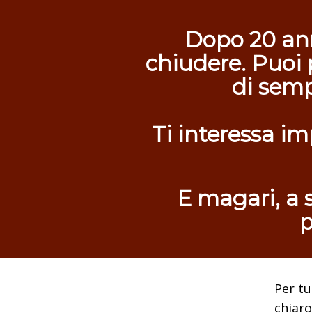
Dopo 20 ann
chiudere. Puoi 
di sem
Ti interessa im
E magari, a s
p
Per tu
chiaro