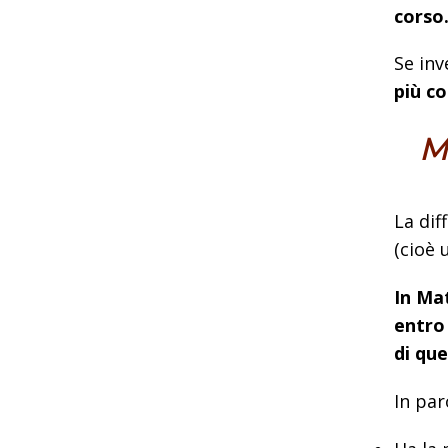
corso
Se inv
più c
Mi
La dif
(cioè 
In Ma
entro 
di que
In par