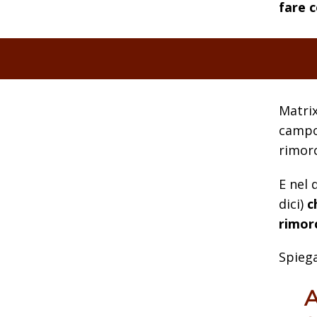
fare c
Matri
campo
rimorc
E nel 
dici)
c
rimor
Spieg
A