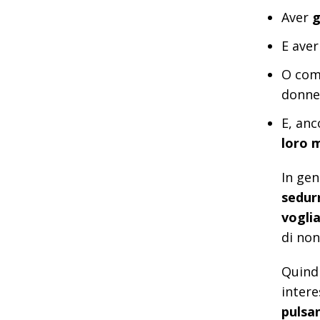
Aver
g
E ave
O co
donne
E, anc
loro 
In gen
sedurr
vogli
di non
Quindi
intere
pulsan