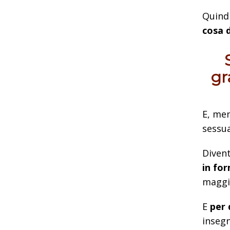
Quindi
cosa 
gr
E, men
sessu
Divent
in for
maggi
E
per 
inseg