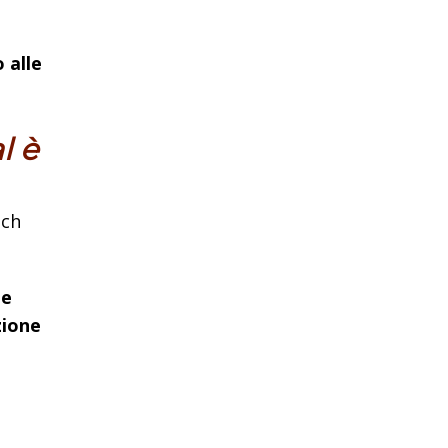
 alle
l è
tch
ue
zione