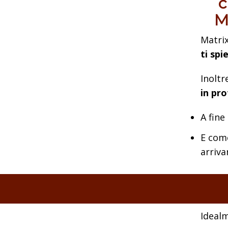
c
M
Matri
ti spi
Inoltr
in pro
A fine
E come
arriva
Ideal