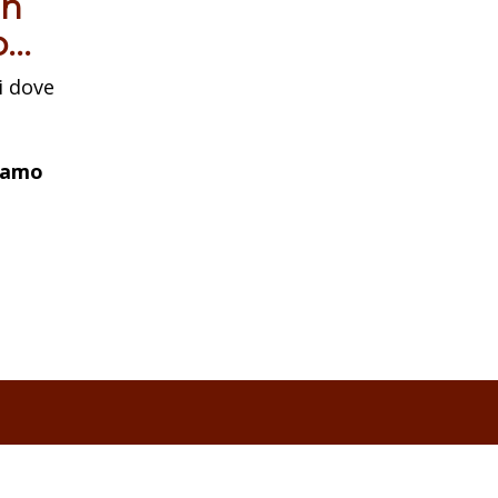
in
..
i dove
iamo