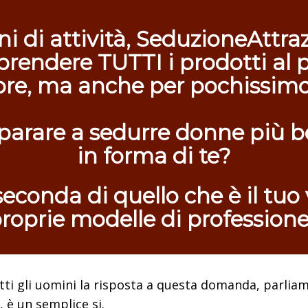
i di attività, SeduzioneAttraz
prendere TUTTI i prodotti al 
pre, ma anche per pochissim
parare a sedurre donne più be
in forma di te?
econda di quello che è il tuo 
roprie modelle di profession
tti gli uomini la risposta a questa domanda, parlia
, è un semplice si.