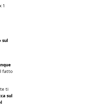
x 1
 sul
iunque
l fatto
te ti
cca sul
el