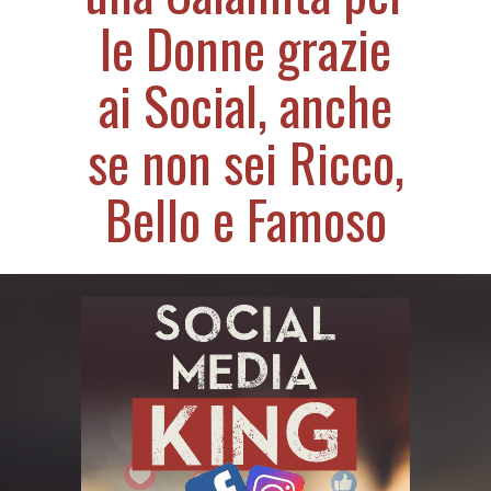
le Donne grazie
ai Social, anche
se non sei Ricco,
Bello e Famoso