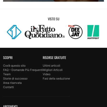
Diventa più sicuro di te
VISTO SU
SCOPRI
RISORSE GRATUITE
Cos’è questo sito
Ultimi articoli
FAQ – Domande Più Frequenti
Migliori Articoli
Team
Video
Storie di successo
Fasi della seduzione
Area riservata
Contatti
ARGOMENTI