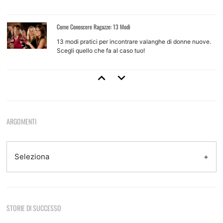
Come Conoscere Ragazze: 13 Modi
13 modi pratici per incontrare valanghe di donne nuove.
Scegli quello che fa al caso tuo!
Come Approcciare Una Ragazza
Regole base e tecniche d'approccio per ragazze che non
conosci
ARGOMENTI
Come Provarci Con Una Ragazza
Come e quando farlo, quando non farlo, quando aspettare
Seleziona
Tecniche Di Seduzione
STORIE DI SUCCESSO
8 tecniche efficaci e come usarle per sedurre
Sono le otto del mattino, sono appena tornato da