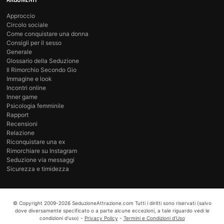
Approccio
Circolo sociale
Come conquistare una donna
Consigli per il sesso
Generale
Glossario della Seduzione
Il Rimorchio Secondo Gio
Immagine e look
Incontri online
Inner game
Psicologia femminile
Rapport
Recensioni
Relazione
Riconquistare una ex
Rimorchiare su Instagram
Seduzione via messaggi
Sicurezza e timidezza
© Copyright
2009-2026
SeduzioneAttrazione.com
Tutti i diritti sono riservati (salvo
dove diversamente specificato o a parte alcune eccezioni, a tale riguardo vedi le
condizioni d'uso) -
Privacy Policy
-
Termini e Condizioni d’Uso