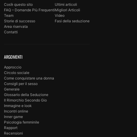
Cos’è questo sito
Ultimi articoli
FAQ – Domande Più Frequenti
Migliori Articoli
Team
Video
Storie di successo
Fasi della seduzione
Area riservata
Contatti
ARGOMENTI
Approccio
Circolo sociale
Come conquistare una donna
Consigli per il sesso
Generale
Glossario della Seduzione
Il Rimorchio Secondo Gio
Immagine e look
Incontri online
Inner game
Psicologia femminile
Rapport
Recensioni