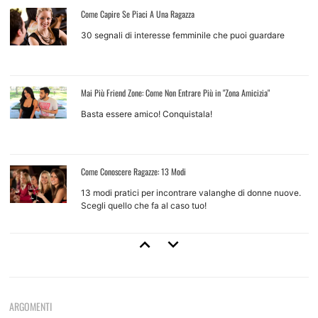
Come Capire Se Piaci A Una Ragazza
30 segnali di interesse femminile che puoi guardare
Mai Più Friend Zone: Come Non Entrare Più in "Zona Amicizia"
Basta essere amico! Conquistala!
Come Conoscere Ragazze: 13 Modi
13 modi pratici per incontrare valanghe di donne nuove.
Scegli quello che fa al caso tuo!
Come Approcciare Una Ragazza
Regole base e tecniche d'approccio per ragazze che non
conosci
ARGOMENTI