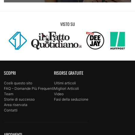
Attrai una donna con i messaggi
VISTO SU
SCOPRI
RISORSE GRATUITE
Cos’è questo sito
Ultimi articoli
FAQ – Domande Più Frequenti
Migliori Articoli
Team
Video
Storie di successo
Fasi della seduzione
Area riservata
Contatti
ARGOMENTI