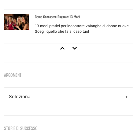
Come Conoscere Ragazze: 13 Modi
13 modi pratici per incontrare valanghe di donne nuove.
Scegli quello che fa al caso tuo!
Come Approcciare Una Ragazza
Regole base e tecniche d'approccio per ragazze che non
conosci
ARGOMENTI
Come Provarci Con Una Ragazza
Come e quando farlo, quando non farlo, quando aspettare
Seleziona
Tecniche Di Seduzione
STORIE DI SUCCESSO
8 tecniche efficaci e come usarle per sedurre
Sono le otto del mattino, sono appena tornato da