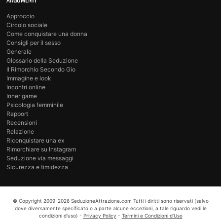
Approccio
Circolo sociale
Come conquistare una donna
Consigli per il sesso
Generale
Glossario della Seduzione
Il Rimorchio Secondo Gio
Immagine e look
Incontri online
Inner game
Psicologia femminile
Rapport
Recensioni
Relazione
Riconquistare una ex
Rimorchiare su Instagram
Seduzione via messaggi
Sicurezza e timidezza
© Copyright
2009-2026
SeduzioneAttrazione.com
Tutti i diritti sono riservati (salvo
dove diversamente specificato o a parte alcune eccezioni, a tale riguardo vedi le
condizioni d'uso) -
Privacy Policy
-
Termini e Condizioni d’Uso