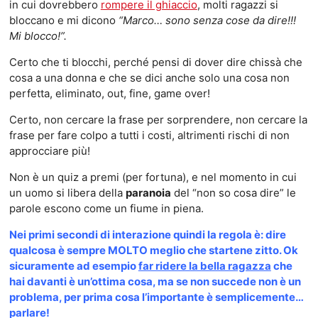
in cui dovrebbero
rompere il ghiaccio
, molti ragazzi si
bloccano e mi dicono
“Marco… sono senza cose da dire!!!
Mi blocco!”.
Certo che ti blocchi, perché pensi di dover dire chissà che
cosa a una donna e che se dici anche solo una cosa non
perfetta, eliminato, out, fine, game over!
Certo, non cercare la frase per sorprendere, non cercare la
frase per fare colpo a tutti i costi, altrimenti rischi di non
approcciare più!
Non è un quiz a premi (per fortuna), e nel momento in cui
un uomo si libera della
paranoia
del “non so cosa dire” le
parole escono come un fiume in piena.
Nei primi secondi di interazione quindi la regola è: dire
qualcosa è sempre MOLTO meglio che startene zitto. Ok
sicuramente ad esempio
far ridere la bella ragazza
che
hai davanti è un’ottima cosa, ma se non succede non è un
problema, per prima cosa l’importante è semplicemente…
parlare!