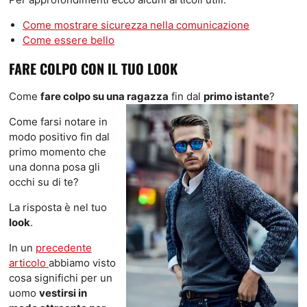
Come mostrare sicurezza nella comunicazione
Come essere bello
FARE COLPO CON IL TUO LOOK
Come
fare colpo su una ragazza
fin dal
primo istante
?
Come farsi notare in
modo positivo fin dal
primo momento che
una donna posa gli
occhi su di te?
La risposta è nel tuo
look
.
In un
precedente
articolo
abbiamo visto
cosa significhi per un
uomo
vestirsi in