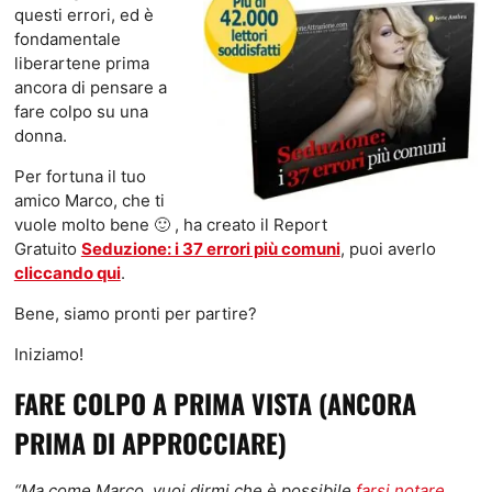
questi errori, ed è
fondamentale
liberartene prima
ancora di pensare a
fare colpo su una
donna.
Per fortuna il tuo
amico Marco, che ti
vuole molto bene 🙂 , ha creato il Report
Gratuito
Seduzione: i 37 errori più comuni
, puoi averlo
cliccando qui
.
Bene, siamo pronti per partire?
Iniziamo!
FARE COLPO A PRIMA VISTA (ANCORA
PRIMA DI APPROCCIARE)
“Ma come Marco, vuoi dirmi che è possibile
farsi notare