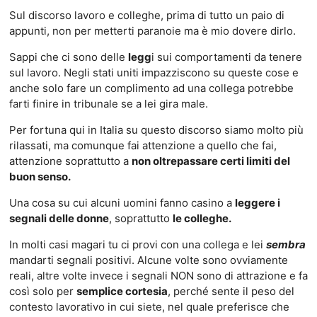
Sul discorso lavoro e colleghe, prima di tutto un paio di
appunti, non per metterti paranoie ma è mio dovere dirlo.
Sappi che ci sono delle
legg
i sui comportamenti da tenere
sul lavoro. Negli stati uniti impazziscono su queste cose e
anche solo fare un complimento ad una collega potrebbe
farti finire in tribunale se a lei gira male.
Per fortuna qui in Italia su questo discorso siamo molto più
rilassati, ma comunque fai attenzione a quello che fai,
attenzione soprattutto a
non oltrepassare certi limiti del
buon senso.
Una cosa su cui alcuni uomini fanno casino a
leggere i
segnali delle donne
, soprattutto
le colleghe.
In molti casi magari tu ci provi con una collega e lei
sembra
mandarti segnali positivi. Alcune volte sono ovviamente
reali, altre volte invece i segnali NON sono di attrazione e fa
così solo per
semplice cortesia
, perché sente il peso del
contesto lavorativo in cui siete, nel quale preferisce che