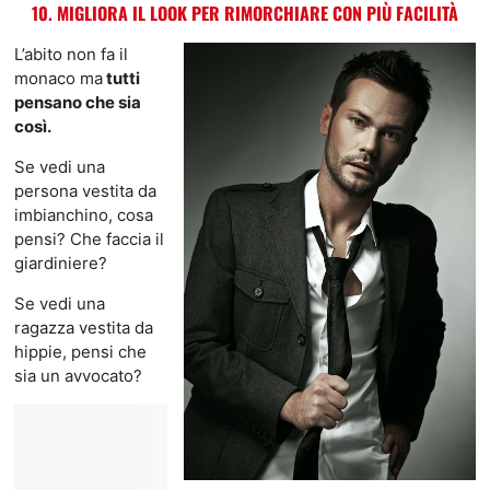
10. MIGLIORA IL LOOK PER RIMORCHIARE CON PIÙ FACILITÀ
L’abito non fa il
monaco ma
tutti
pensano che sia
così.
Se vedi una
persona vestita da
imbianchino, cosa
pensi? Che faccia il
giardiniere?
Se vedi una
ragazza vestita da
hippie, pensi che
sia un avvocato?