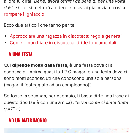
allora tu dirai
“Bene, allora offrimi da bere tu per una volta
dai!”
:-). Lei si metterà a ridere e tu avrai già iniziato così a
rompere il ghiaccio
.
Ecco due articoli che fanno per te:
Approcciare una ragazza in discoteca: regole generali
Come rimorchiare in discoteca: dritte fondamentali
A UNA FESTA
Qui
dipende molto dalla festa
, è una festa dove ci si
conosce all’incirca quasi tutti? O magari è una festa dove ci
sono molti sconosciuti che conoscono una sola persona
(magari il festeggiato ad un compleanno)?
Se fosse la seconda, per esempio, ti basta dirle una frase di
questo tipo (se è con una amica) : “
E voi come ci siete finite
qui?”
:-).
AD UN MATRIMONIO