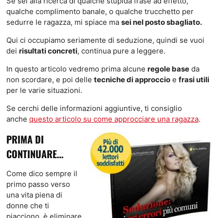
Se sei alla ricerca di qualche stupida frase ad effetto,
qualche complimento banale, o qualche trucchetto per
sedurre le ragazza, mi spiace ma
sei nel posto sbagliato.
Qui ci occupiamo seriamente di seduzione, quindi se vuoi
dei
risultati concreti
, continua pure a leggere.
In questo articolo vedremo prima alcune
regole base
da
non scordare, e poi delle
tecniche di approccio
e
frasi utili
per le varie situazioni.
Se cerchi delle informazioni aggiuntive, ti consiglio
anche
questo articolo su come approcciare una ragazza
.
PRIMA DI
CONTINUARE…
Come dico sempre il
primo passo verso
una vita piena di
donne che ti
piacciono, è eliminare