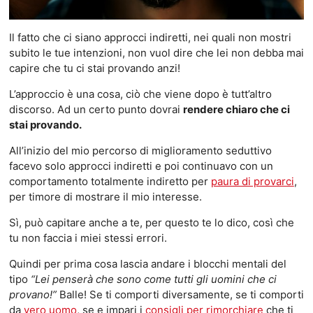
Il fatto che ci siano approcci indiretti, nei quali non mostri
subito le tue intenzioni, non vuol dire che lei non debba mai
capire che tu ci stai provando anzi!
L’approccio è una cosa, ciò che viene dopo è tutt’altro
discorso. Ad un certo punto dovrai
rendere chiaro che ci
stai provando.
All’inizio del mio percorso di miglioramento seduttivo
facevo solo approcci indiretti e poi continuavo con un
comportamento totalmente indiretto per
paura di provarci
,
per timore di mostrare il mio interesse.
Sì, può capitare anche a te, per questo te lo dico, così che
tu non faccia i miei stessi errori.
Quindi per prima cosa lascia andare i blocchi mentali del
tipo
“Lei penserà che sono come tutti gli uomini che ci
provano!”
Balle! Se ti comporti diversamente, se ti comporti
da
vero uomo
, se e impari i
consigli per rimorchiare
che ti