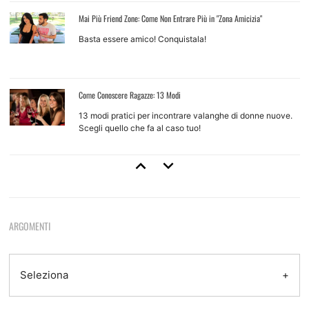
Mai Più Friend Zone: Come Non Entrare Più in "Zona Amicizia"
Basta essere amico! Conquistala!
Come Conoscere Ragazze: 13 Modi
13 modi pratici per incontrare valanghe di donne nuove.
Scegli quello che fa al caso tuo!
Come Approcciare Una Ragazza
Regole base e tecniche d'approccio per ragazze che non
conosci
ARGOMENTI
Come Provarci Con Una Ragazza
Come e quando farlo, quando non farlo, quando aspettare
Seleziona