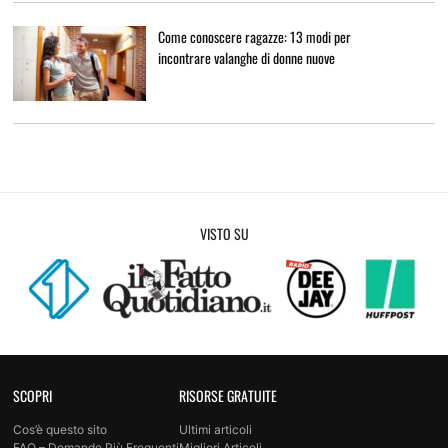
Come conoscere ragazze: 13 modi per
incontrare valanghe di donne nuove
VISTO SU
SCOPRI
RISORSE GRATUITE
Cos’è questo sito
Ultimi articoli
FAQ – Domande Più Frequenti
Migliori Articoli