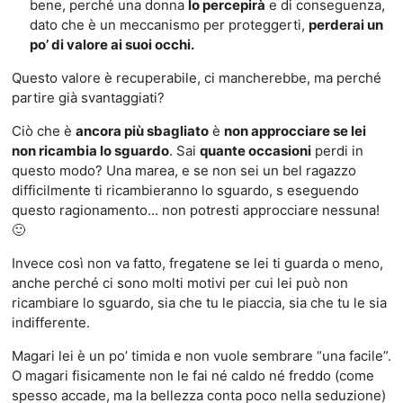
bene, perché una donna
lo percepirà
e di conseguenza,
dato che è un meccanismo per proteggerti,
perderai un
po’ di valore ai suoi occhi.
Questo valore è recuperabile, ci mancherebbe, ma perché
partire già svantaggiati?
Ciò che è
ancora più sbagliato
è
non approcciare se lei
non ricambia lo sguardo
. Sai
quante occasioni
perdi in
questo modo? Una marea, e se non sei un bel ragazzo
difficilmente ti ricambieranno lo sguardo, s eseguendo
questo ragionamento… non potresti approcciare nessuna!
🙂
Invece così non va fatto, fregatene se lei ti guarda o meno,
anche perché ci sono molti motivi per cui lei può non
ricambiare lo sguardo, sia che tu le piaccia, sia che tu le sia
indifferente.
Magari lei è un po’ timida e non vuole sembrare “una facile”.
O magari fisicamente non le fai né caldo né freddo (come
spesso accade, ma la bellezza conta poco nella seduzione)