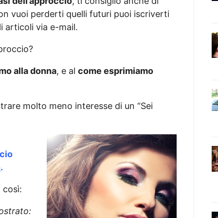
asi dell’approccio
, ti consiglio anche di
on vuoi perderti quelli futuri puoi iscriverti
articoli via e-mail.
pproccio?
amo alla donna
, e al
come esprimiamo
trare molto meno interesse di un “Sei
cio
o
.
 così:
trato: