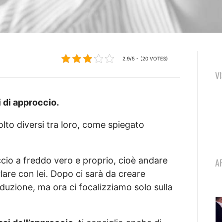
2.9/5 - (20 VOTES)
V
pi di approccio.
to diversi tra loro, come spiegato
occio a freddo vero e proprio, cioè andare
A
are con lei. Dopo ci sarà da creare
eduzione, ma ora ci focalizziamo solo sulla