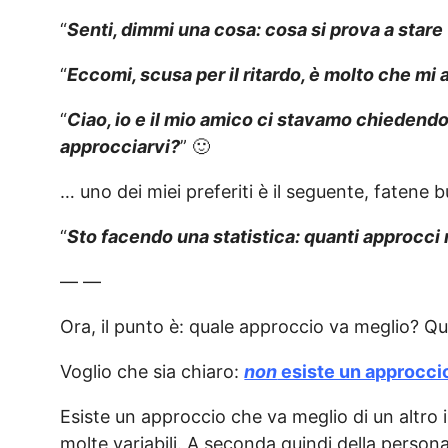
“
Senti, dimmi una cosa: cosa si prova a star
“
Eccomi, scusa per il ritardo, è molto che mi 
“
Ciao, io e il mio amico ci stavamo chiedendo
approcciarvi?
” 🙂
… uno dei miei preferiti è il seguente, fatene
“
Sto facendo una statistica: quanti approcci 
— —
Ora, il punto è: quale approccio va meglio? Q
Voglio che sia chiaro:
non
esiste un approccio
Esiste un approccio che va meglio di un altro
molte variabili. A seconda quindi della perso