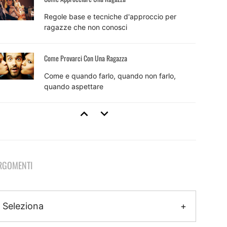
Regole base e tecniche d'approccio per
ragazze che non conosci
Come Provarci Con Una Ragazza
Come e quando farlo, quando non farlo,
quando aspettare
Tecniche Di Seduzione
8 tecniche efficaci e come usarle per sedurre
RGOMENTI
Come Fare Colpo Su Una Ragazza
Il metodo pratico per fare colpo che inizia
Seleziona
ancora prima dell'approccio