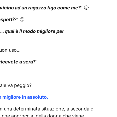
e vicino ad un ragazzo figo come me?
” 🙂
aspetti?
” 🙂
… qual è il modo migliore per
 buon uso…
ricevete a sera?
”
uale va peggio?
 migliore in assoluto.
 in una determinata situazione, a seconda di
na che approccia, della donna che viene