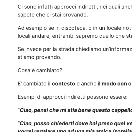
Ci sono infatti approcci indiretti, nei quali a
sapete che ci stai provando.
Ad esempio se in discoteca, o in un locale no
locali andare, entrambi sapremo quello che s
Se invece per la strada chiediamo un’informa
stiamo provando.
Cosa è cambiato?
E’ cambiato il
contesto
e anche il
modo con cui
Esempi di approcci indiretti possono essere:
“
Ciao, pensi che mi stia bene questo cappello
“
Ciao, posso chiederti dove hai preso quel ve
vorrei regalare uno ad una mia amica /sorella