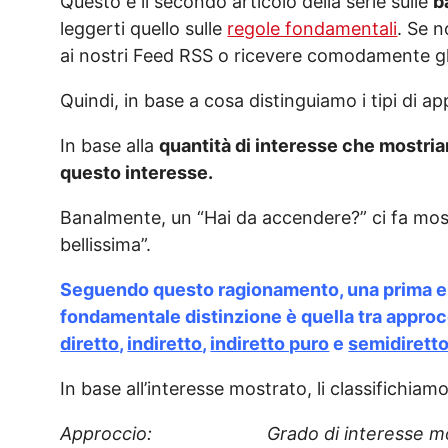
Questo è il secondo articolo della serie sulle
b
leggerti quello sulle
regole fondamentali
. Se n
ai nostri Feed RSS o ricevere comodamente gli 
Quindi, in base a cosa distinguiamo i tipi di a
In base alla
quantità di interesse che mostri
questo interesse.
Banalmente, un “Hai da accendere?” ci fa mos
bellissima”.
Seguendo questo ragionamento, una
prima e
fondamentale distinzione è quella tra
approc
diretto
,
indiretto
,
indiretto puro
e
semidirett
In base all’interesse mostrato, li classifichiamo
Approccio: Grado di interesse mos