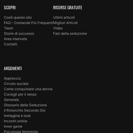
SCOPRI
RISORSE GRATUITE
Cos’è questo sito
Ultimi articoli
FAQ – Domande Più Frequenti
Migliori Articoli
Team
Video
Storie di successo
Fasi della seduzione
Area riservata
Contatti
ARGOMENTI
Approccio
Circolo sociale
Come conquistare una donna
Consigli per il sesso
Generale
Glossario della Seduzione
Il Rimorchio Secondo Gio
Immagine e look
Incontri online
Inner game
Psicologia femminile