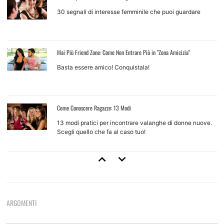
30 segnali di interesse femminile che puoi guardare
Mai Più Friend Zone: Come Non Entrare Più in "Zona Amicizia"
Basta essere amico! Conquistala!
Come Conoscere Ragazze: 13 Modi
13 modi pratici per incontrare valanghe di donne nuove.
Scegli quello che fa al caso tuo!
Come Approcciare Una Ragazza
Regole base e tecniche d'approccio per ragazze che non
conosci
ARGOMENTI
Come Provarci Con Una Ragazza