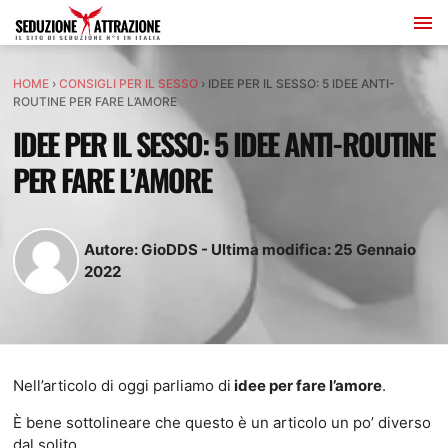
HOME
›
CONSIGLI PER IL SESSO
›
IDEE PER IL SESSO: 5 IDEE ANTI-
ROUTINE PER FARE L’AMORE
IDEE PER IL SESSO: 5 IDEE ANTI-ROUTINE
PER FARE L’AMORE
Autore:
GioDDS
-
Ultima modifica:
25
Gennaio
2022
Nell’articolo di oggi parliamo di
idee per fare l’amore
.
È bene sottolineare che questo è un articolo un po’ diverso
dal solito.