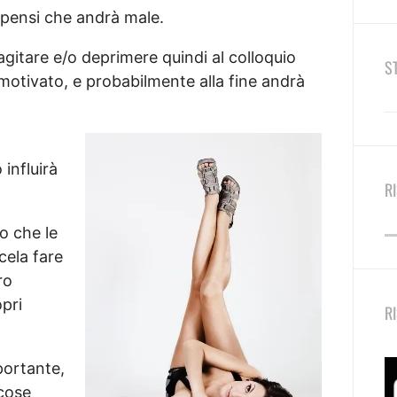
e pensi che andrà male.
 agitare e/o deprimere quindi al colloquio
S
emotivato, e probabilmente alla fine andrà
influirà
R
o che le
cela fare
ro
opri
R
portante,
 cose