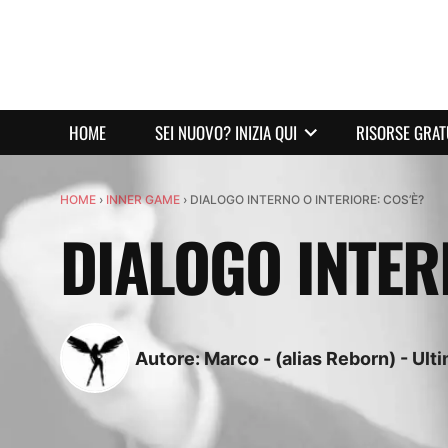
HOME
SEI NUOVO? INIZIA QUI
RISORSE GRAT
HOME
›
INNER GAME
›
DIALOGO INTERNO O INTERIORE: COS’È?
DIALOGO INTER
Autore:
Marco - (alias Reborn)
-
Ult