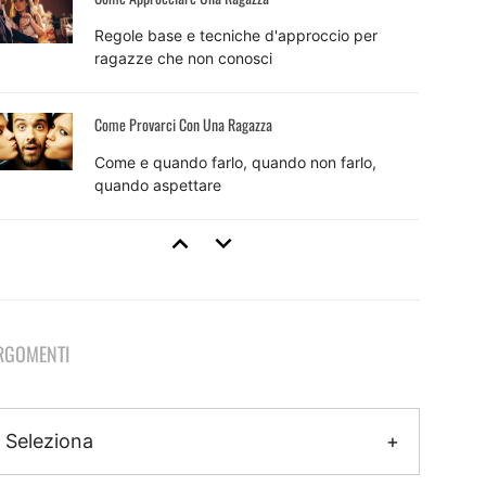
Regole base e tecniche d'approccio per
ragazze che non conosci
Come Provarci Con Una Ragazza
Come e quando farlo, quando non farlo,
quando aspettare
Tecniche Di Seduzione
8 tecniche efficaci e come usarle per sedurre
RGOMENTI
Come Fare Colpo Su Una Ragazza
Il metodo pratico per fare colpo che inizia
Seleziona
ancora prima dell'approccio