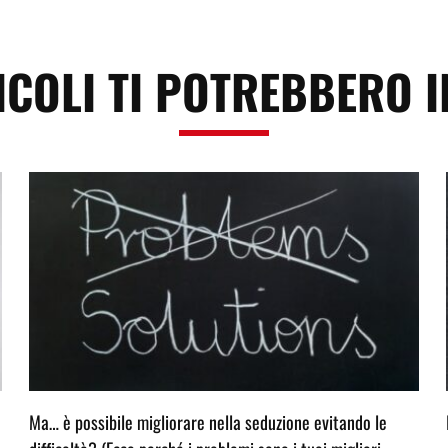
ICOLI TI POTREBBERO 
Ma… è possibile migliorare nella seduzione evitando le