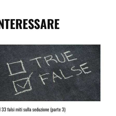
INTERESSARE
I 33 falsi miti sulla seduzione (parte 3)
I 33 