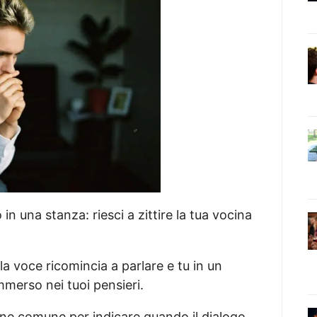
n una stanza: riesci a zittire la tua vocina
la voce ricomincia a parlare e tu in un
mmerso nei tuoi pensieri.
sione comune per indicare quando il dialogo