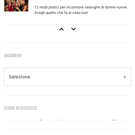
13 modi pratici per incontrare valanghe di donne nuove.
Scegli quello che fa al caso tuo!
Come Approcciare Una Ragazza
Regole base e tecniche d'approccio per ragazze che non
conosci
ARGOMENTI
Come Provarci Con Una Ragazza
Come e quando farlo, quando non farlo, quando aspettare
Seleziona
Tecniche Di Seduzione
STORIE DI SUCCESSO
8 tecniche efficaci e come usarle per sedurre
Sono le otto del mattino, sono appena tornato da
casa di una ragazza dopo una notte focosa.…
Leggi di
più
Come Fare Colpo Su Una Ragazza