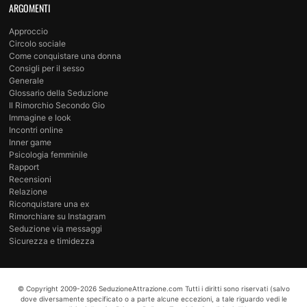
ARGOMENTI
Approccio
Circolo sociale
Come conquistare una donna
Consigli per il sesso
Generale
Glossario della Seduzione
Il Rimorchio Secondo Gio
Immagine e look
Incontri online
Inner game
Psicologia femminile
Rapport
Recensioni
Relazione
Riconquistare una ex
Rimorchiare su Instagram
Seduzione via messaggi
Sicurezza e timidezza
© Copyright
2009-2026
SeduzioneAttrazione.com
Tutti i diritti sono riservati (salvo
dove diversamente specificato o a parte alcune eccezioni, a tale riguardo vedi le