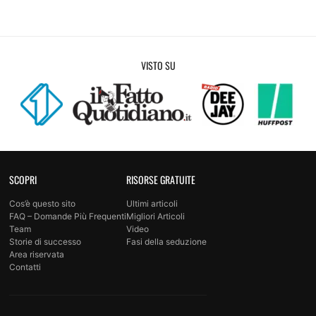
VISTO SU
SCOPRI
RISORSE GRATUITE
Cos’è questo sito
Ultimi articoli
FAQ – Domande Più Frequenti
Migliori Articoli
Team
Video
Storie di successo
Fasi della seduzione
Area riservata
Contatti