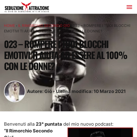
HOME
›
IL RIMORCHIO SECONDO GIO
›
023 – ROMPERE I TUOI BLOCCHI
EMOTIVI TI AIUTA AD ESSERE AL 100% CON LE DONNE?
023 – ROMPERE I TUOI BLOCCHI
EMOTIVI TI AIUTA AD ESSERE AL 100%
CON LE DONNE?
Autore:
Giò
-
Ultima modifica:
10
Marzo
2021
Benvenuti alla
23° puntata
del mio nuovo podcast:
“Il Rimorchio Secondo