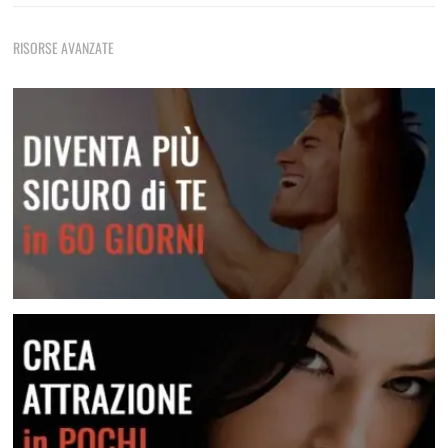
Come Rimorchiare Una Ragazza
Tecniche di rimorchio fondamentali che non devi mai
RISORSE AVANZATE
dimenticare
Frasi E Messaggi Per Rimorchiare In Chat
Una raccolta di messaggi per le varie situazioni
Lei Non Risponde Ai Messaggi? Come Risolvere
Scopri come risolvere questa situazione
Diventa più sicuro di te