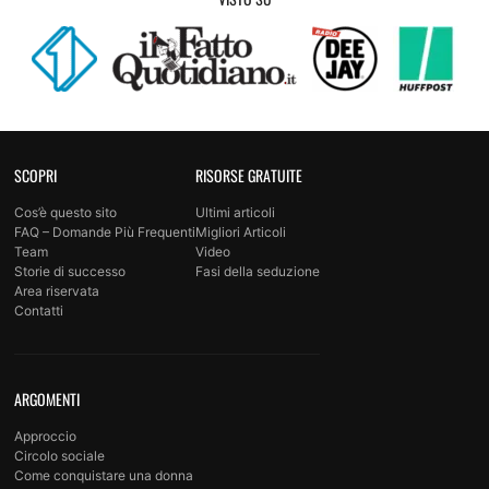
SCOPRI
RISORSE GRATUITE
Cos’è questo sito
Ultimi articoli
FAQ – Domande Più Frequenti
Migliori Articoli
Team
Video
Storie di successo
Fasi della seduzione
Area riservata
Contatti
ARGOMENTI
Approccio
Circolo sociale
Come conquistare una donna