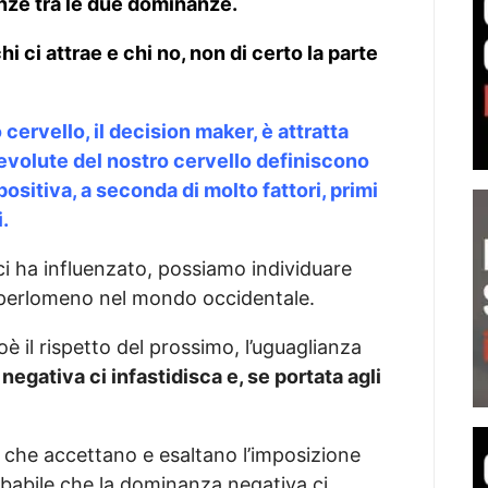
nze tra le due dominanze.
i ci attrae e chi no, non di certo la parte
cervello, il decision maker, è attratta
 evolute del nostro cervello definiscono
ositiva, a seconda di molto fattori, primi
i.
e ci ha influenzato, possiamo individuare
 perlomeno nel mondo occidentale.
oè il rispetto del prossimo, l’uguaglianza
egativa ci infastidisca e, se portata agli
 che accettano e esaltano l’imposizione
obabile che la dominanza negativa ci