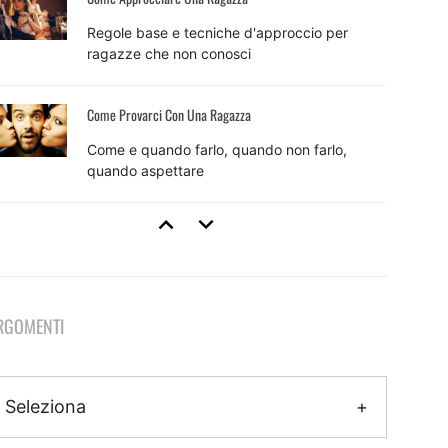
Regole base e tecniche d'approccio per
ragazze che non conosci
Come Provarci Con Una Ragazza
Come e quando farlo, quando non farlo,
quando aspettare
Tecniche Di Seduzione
8 tecniche efficaci e come usarle per sedurre
RGOMENTI
Come Fare Colpo Su Una Ragazza
Il metodo pratico per fare colpo che inizia
Seleziona
ancora prima dell'approccio