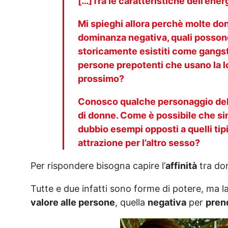
[…]Tra le caratteristiche dell’ener
Mi spieghi allora perchè molte do
dominanza negativa, quali posson
storicamente esistiti come gangst
persone prepotenti che usano la l
prossimo?
Conosco qualche personaggio del 
di donne. Come è possibile che sim
dubbio esempi opposti a quelli tipi
attrazione per l’altro sesso?
Per rispondere bisogna capire l’
affinità
tra do
Tutte e due infatti sono forme di potere, ma l
valore alle persone
, quella
negativa
per
pren