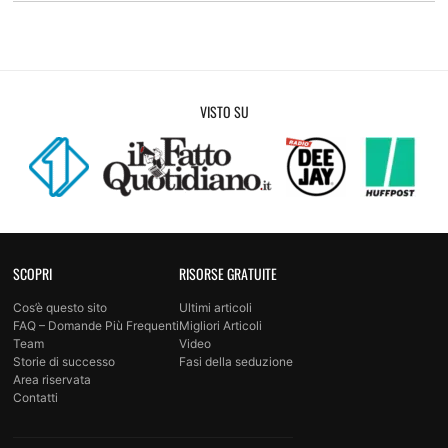
VISTO SU
SCOPRI
RISORSE GRATUITE
Cos’è questo sito
Ultimi articoli
FAQ – Domande Più Frequenti
Migliori Articoli
Team
Video
Storie di successo
Fasi della seduzione
Area riservata
Contatti