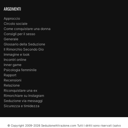
ARGOMENTI
Approccio
Circolo sociale
Come conquistare una donna
Consigli per il sesso
Generale
Glossario della Seduzione
Il Rimorchio Secondo Gio
Immagine e look
Incontri online
Inner game
Psicologia femminile
Rapport
Recensioni
Relazione
Riconquistare una ex
Rimorchiare su Instagram
Seduzione via messaggi
Sicurezza e timidezza
© Copyright
2009-2026
SeduzioneAttrazione.com
Tutti i diritti sono riservati (salvo