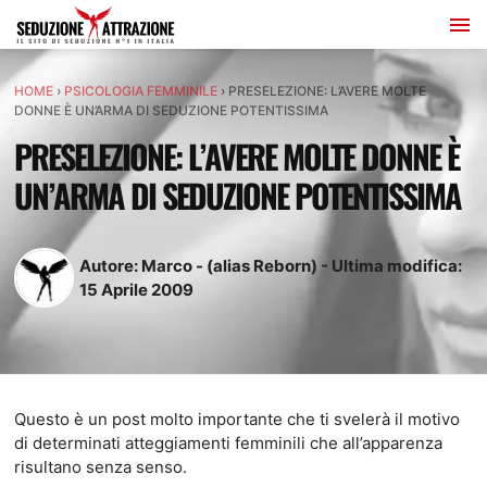
HOME
›
PSICOLOGIA FEMMINILE
›
PRESELEZIONE: L’AVERE MOLTE
DONNE È UN’ARMA DI SEDUZIONE POTENTISSIMA
PRESELEZIONE: L’AVERE MOLTE DONNE È
UN’ARMA DI SEDUZIONE POTENTISSIMA
Autore:
Marco - (alias Reborn)
-
Ultima modifica:
15
Aprile
2009
Questo è un post molto importante che ti svelerà il motivo
di determinati atteggiamenti femminili che all’apparenza
risultano senza senso.