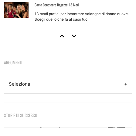
Come Conoscere Ragazze: 13 Modi
13 modi pratici per incontrare valanghe di donne nuove.
Scegli quello che fa al caso tuo!
Come Approcciare Una Ragazza
Regole base e tecniche d'approccio per ragazze che non
conosci
ARGOMENTI
Come Provarci Con Una Ragazza
Come e quando farlo, quando non farlo, quando aspettare
Seleziona
Tecniche Di Seduzione
STORIE DI SUCCESSO
8 tecniche efficaci e come usarle per sedurre
Sono le otto del mattino, sono appena tornato da
casa di una ragazza dopo una notte focosa.…
Leggi di
più