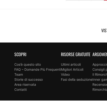
VIS
SCOPRI
RISORSE GRATUITE
ARGOME
Cos’è questo sito
Ultimi articoli
Approcci
FAQ – Domande Più Frequenti
Migliori Articoli
Consigli 
Team
Video
Il Rimor
Storie di successo
Fasi della seduzione
Inner ga
Area riservata
Recensio
Contatti
Rimorchi