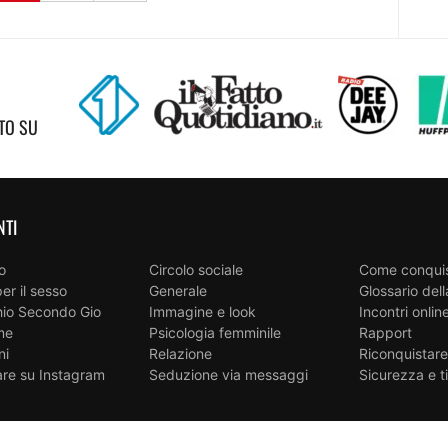
TO SU
NTI
o
Circolo sociale
Come conqui
per il sesso
Generale
Glossario del
chio Secondo Gio
Immagine e look
Incontri onlin
me
Psicologia femminile
Rapport
ni
Relazione
Riconquistar
are su Instagram
Seduzione via messaggi
Sicurezza e 