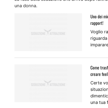
una donna.
Uno dei mie
rapport!
Voglio r
riguarda
imparare
Come trasf
creare feel
Certe vo
situazio
dimentic
una tua 