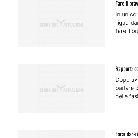
Fare il bra
In un c
riguardan
fare il 
Rapport: c
Dopo ave
parlare 
nelle fas
Farsi dare 