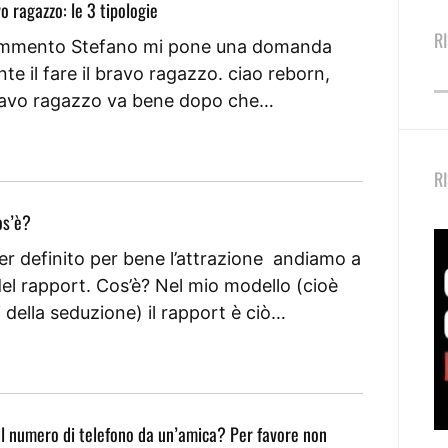
vo ragazzo: le 3 tipologie
R
ommento Stefano mi pone una domanda
te il fare il bravo ragazzo. ciao reborn,
bravo ragazzo va bene dopo che…
R
os’è?
r definito per bene l’attrazione andiamo a
del rapport. Cos’è? Nel mio modello (cioè
i della seduzione) il rapport è ciò…
il numero di telefono da un’amica? Per favore non