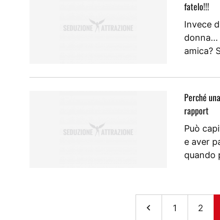
fatelo!!!
Invece d
donna… è
amica? 
Perché una
rapport
Può capi
e aver p
quando 
1
2