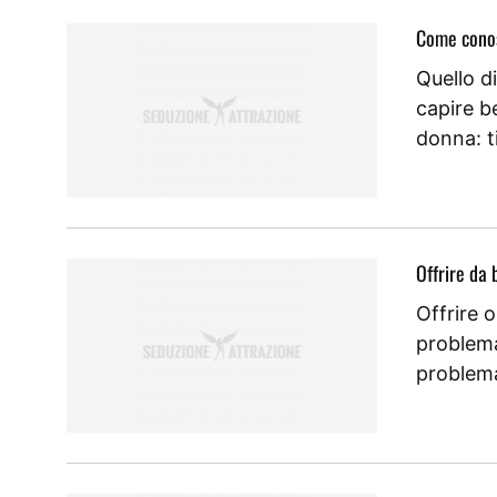
Come conos
Quello d
capire b
donna: t
Offrire da
Offrire o
problema
problema