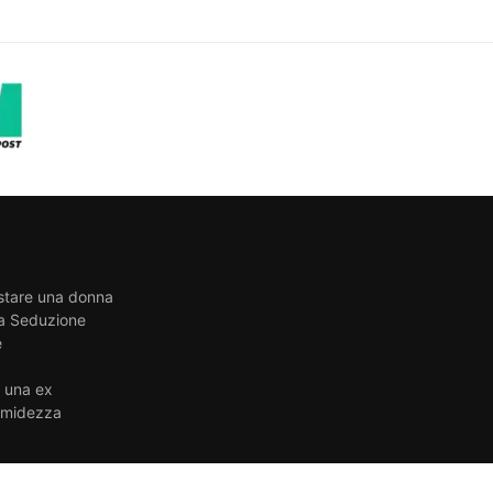
stare una donna
la Seduzione
e
e una ex
timidezza