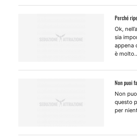
Perché ripe
Ok, nell
sia impo
appena c
è molto
Non puoi fa
Non puoi
questo p
per nien