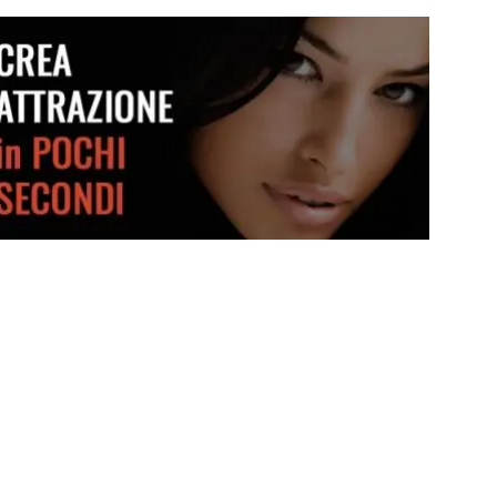
Diventa più sicuro di te
Crea attrazione in pochi secondi