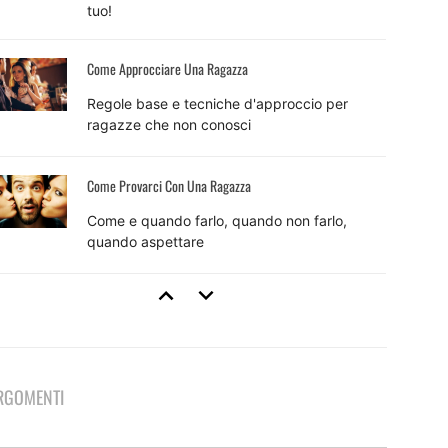
tuo!
Come Approcciare Una Ragazza
Regole base e tecniche d'approccio per
ragazze che non conosci
Come Provarci Con Una Ragazza
Come e quando farlo, quando non farlo,
quando aspettare
Tecniche Di Seduzione
8 tecniche efficaci e come usarle per sedurre
RGOMENTI
Come Fare Colpo Su Una Ragazza