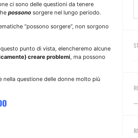
one ci sono delle questioni da tenere
 che
possono
sorgere nel lungo periodo.
lematiche “possono sorgere”, non sorgono
S
 questo punto di vista, elencheremo alcune
icamente) creare problemi
, ma possono
 nella questione delle donne molto più
R
DO
R