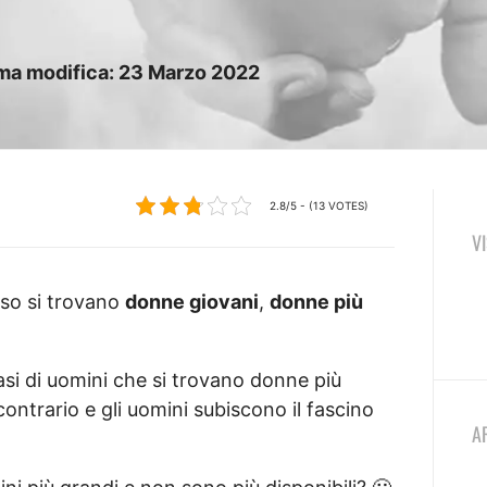
ima modifica:
23
Marzo
2022
2.8/5 - (13 VOTES)
V
sso si trovano
donne giovani
,
donne più
asi di uomini che si trovano donne più
 contrario e gli uomini subiscono il fascino
A