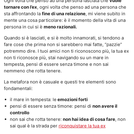
Ogni volta che penso ad una persona lasciata che
vuole
tornare con l’ex
, ogni volta che penso ad una persona che
sta affrontando la
fine di una relazione
, mi viene subito in
mente una cosa particolare: è il momento della vita di una
persona in cui si è
meno razionali.
Quando si è lasciati, e si è molto innamorati, si tendono a
fare cose che prima non si sarebbero mai fatte, “pazzie”
potremmo dire. I tuoi amici non ti riconoscono più, la tua ex
non ti riconosce più, stai navigando su un mare in
tempesta, pensi di essere senza timone e non sai
nemmeno che rotta tenere.
La metafora non è casuale e questi tre elementi sono
fondamentali:
il mare in tempesta: le
emozioni forti
pensi di essere senza timone: pensi di
non avere il
controllo
non sai che rotta tenere:
non hai idea di cosa fare
, non
sai qual è la strada per
riconquistare la tua ex