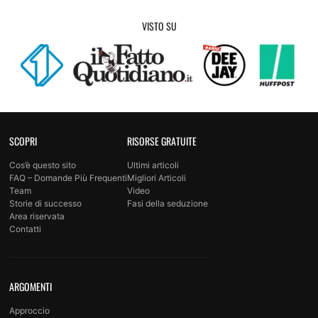
VISTO SU
SCOPRI
RISORSE GRATUITE
Cos’è questo sito
Ultimi articoli
FAQ – Domande Più Frequenti
Migliori Articoli
Team
Video
Storie di successo
Fasi della seduzione
Area riservata
Contatti
ARGOMENTI
Approccio