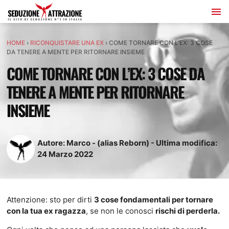
HOME
›
RICONQUISTARE UNA EX
›
COME TORNARE CON L’EX: 3 COSE
DA TENERE A MENTE PER RITORNARE INSIEME
COME TORNARE CON L’EX: 3 COSE DA
TENERE A MENTE PER RITORNARE
INSIEME
Autore:
Marco - (alias Reborn)
-
Ultima modifica:
24
Marzo
2022
Attenzione: sto per dirti
3 cose fondamentali per tornare
con la tua ex ragazza
, se non le conosci
rischi di perderla.