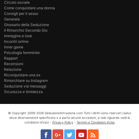
Circolo sociale
Come conquistare una donna
Consigli per il sesso
Generale
Glossario della Seduzione
Il Rimorchio Secondo Gio
Immagine e look
Incontri online
Inner game
Psicologia femminile
Rapport
Recensioni
Relazione
Riconquistare una ex
Rimorchiare su Instagram
Seduzione via messaggi
Sicurezza e timidezza
© Copyright
2009-2026
SeduzioneAttrazione.com
Tutti i diritti sono riservati (salvo
dove diversamente specificato o a parte alcune eccezioni, a tale riguardo vedi le
condizioni d'uso) -
Privacy Policy
-
Termini e Condizioni d’Uso