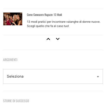
Come Conoscere Ragazze: 13 Modi
13 modi pratici per incontrare valanghe di donne nuove.
Scegli quello che fa al caso tuo!
Come Approcciare Una Ragazza
Regole base e tecniche d'approccio per ragazze che non
conosci
ARGOMENTI
Come Provarci Con Una Ragazza
Come e quando farlo, quando non farlo, quando aspettare
Seleziona
Tecniche Di Seduzione
STORIE DI SUCCESSO
8 tecniche efficaci e come usarle per sedurre
Sono le otto del mattino, sono appena tornato da