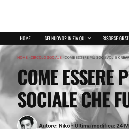
HOME
SEI NUOVO? INIZIA QUI
RISORSE GRAT
HOME
›
CIRCOLO SOCIALE
›
COME ESSERE PIÙ SOCIEVOLI E CREAR
COME ESSERE P
SOCIALE CHE FU
Autore:
Niko
-
Ultima modifica:
24
M