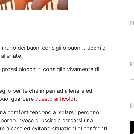
S
 in mano dei buoni consigli o buoni trucchi o
allenate.
R
i grossi blocchi ti consiglio vivamente di
glio per te che impari ad allenare ed
e puoi guardare
questo articolo
).
R
zona comfort tendono a isolarsi: perdono
 porno invece di uscire a cercarsi una
 a casa ed evitano situazioni di confronti