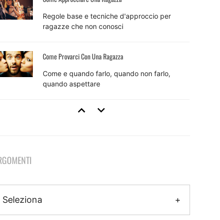
Regole base e tecniche d'approccio per
ragazze che non conosci
Come Provarci Con Una Ragazza
Come e quando farlo, quando non farlo,
quando aspettare
Tecniche Di Seduzione
8 tecniche efficaci e come usarle per sedurre
RGOMENTI
Come Fare Colpo Su Una Ragazza
Il metodo pratico per fare colpo che inizia
Seleziona
ancora prima dell'approccio