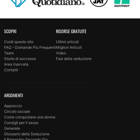
SCOPRI
RISORSE GRATUITE
Cos’è questo sito
Ultimi articoli
FAQ – Domande Più Frequenti
Migliori Articoli
Team
Video
Storie di successo
Fasi della seduzione
Area riservata
Contatti
ARGOMENTI
Approccio
Circolo sociale
Come conquistare una donna
Consigli per il sesso
Generale
Glossario della Seduzione
Il Rimorchio Secondo Gio