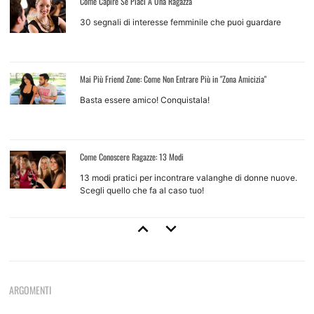
Come Capire Se Piaci A Una Ragazza
30 segnali di interesse femminile che puoi guardare
Mai Più Friend Zone: Come Non Entrare Più in "Zona Amicizia"
Basta essere amico! Conquistala!
Come Conoscere Ragazze: 13 Modi
13 modi pratici per incontrare valanghe di donne nuove.
Scegli quello che fa al caso tuo!
Come Approcciare Una Ragazza
Regole base e tecniche d'approccio per ragazze che non
conosci
ARGOMENTI
Come Provarci Con Una Ragazza