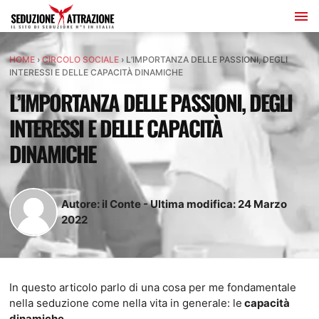
HOME
›
CIRCOLO SOCIALE
›
L’IMPORTANZA DELLE PASSIONI, DEGLI
INTERESSI E DELLE CAPACITÀ DINAMICHE
L’IMPORTANZA DELLE PASSIONI, DEGLI
INTERESSI E DELLE CAPACITÀ
DINAMICHE
Autore:
il Conte
-
Ultima modifica:
24
Marzo
2022
In questo articolo parlo di una cosa per me fondamentale
nella seduzione come nella vita in generale: le
capacità
dinamiche
.