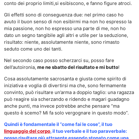
conto dei proprio limiti,si esibiscono, e fanno figure atroci.
Gli effetti sono di conseguenza due: nel primo caso ho
avuto il buon senso di non esibirmi ma non ho espresso la
mia passione, non ho espresso una parte di me, non ho
dato un segno tangibile agli altri e utile per la seduzione,
risultato: niente, assolutamente niente, sono rimasto
seduto come uno dei tanti.
Nel secondo caso posso scherzarci su, posso fare
dell’autoironia,
me ne sbatto del risultato e mi butto
!
Cosa assolutamente sacrosanta e giusta come spirito di
iniziativa e voglia di divertirsi ma che, sono fermamente
convinto, può risultare un’arma a doppio taglio: una ragazza
può reagire sia scherzando e ridendo e magari guadagno
anche punti, ma invece potrebbe anche pensare “ma
questo è scemo? Mi fa solo vergognare in questo modo”.
Quindi è fondamentale il “come fai le cose”, il tuo
linguaggio del corpo
, il tuo verbale e il tuo paraverbale:
posso risultare più attraente essendo stonato come una