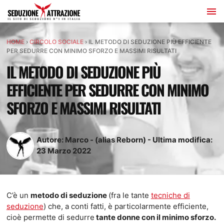
HOME
›
CIRCOLO SOCIALE
›
IL METODO DI SEDUZIONE PIÙ EFFICIENTE
PER SEDURRE CON MINIMO SFORZO E MASSIMI RISULTATI
IL METODO DI SEDUZIONE PIÙ
EFFICIENTE PER SEDURRE CON MINIMO
SFORZO E MASSIMI RISULTATI
Autore:
Marco - (alias Reborn)
-
Ultima modifica:
23
Marzo
2022
C’è un
metodo di seduzione
(fra le tante
tecniche di
seduzione
) che, a conti fatti, è particolarmente efficiente,
cioè permette di sedurre
tante donne con il minimo sforzo.