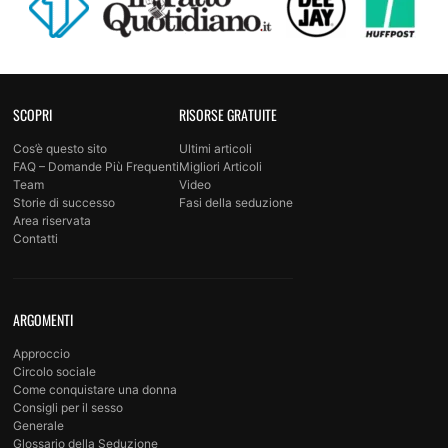
SCOPRI
RISORSE GRATUITE
Cos’è questo sito
Ultimi articoli
FAQ – Domande Più Frequenti
Migliori Articoli
Team
Video
Storie di successo
Fasi della seduzione
Area riservata
Contatti
ARGOMENTI
Approccio
Circolo sociale
Come conquistare una donna
Consigli per il sesso
Generale
Glossario della Seduzione