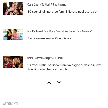
Come Capire Se Piaci A Una Ragazza
30 segnali di interesse femminile che puoi guardare
Mai Più Friend Zone: Come Non Entrare Più in "Zona Amicizia"
Basta essere amico! Conquistala!
Come Conoscere Ragazze: 13 Modi
13 modi pratici per incontrare valanghe di donne nuove.
Scegli quello che fa al caso tuo!
Come Approcciare Una Ragazza
Regole base e tecniche d'approccio per ragazze che non
conosci
ARGOMENTI