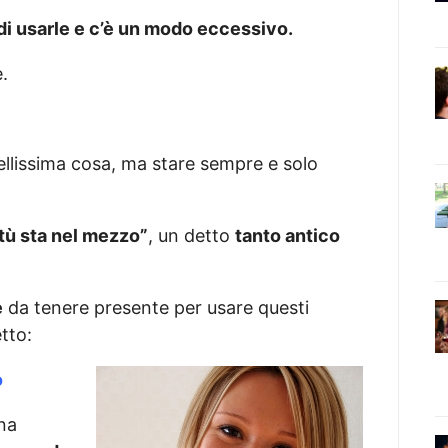
di usarle e c’è un modo eccessivo.
.
ellissima cosa, ma stare sempre e solo
rtù sta nel mezzo”
, un detto
tanto antico
e
da tenere presente per usare questi
tto:
o
una