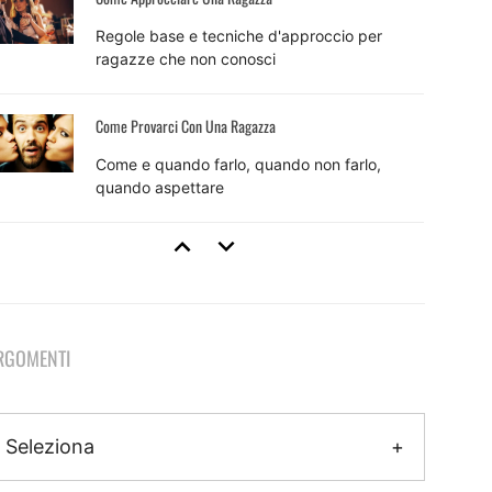
Regole base e tecniche d'approccio per
ragazze che non conosci
Come Provarci Con Una Ragazza
Come e quando farlo, quando non farlo,
quando aspettare
Tecniche Di Seduzione
8 tecniche efficaci e come usarle per sedurre
RGOMENTI
Come Fare Colpo Su Una Ragazza
Il metodo pratico per fare colpo che inizia
Seleziona
ancora prima dell'approccio