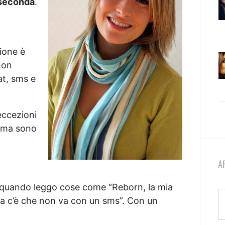
 seconda
.
i
ione è
non
at, sms e
eccezioni
, ma sono
A
) quando leggo cose come “Reborn, la mia
sa c’è che non va con un sms”. Con un