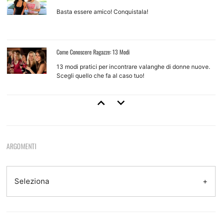
Basta essere amico! Conquistala!
Come Conoscere Ragazze: 13 Modi
13 modi pratici per incontrare valanghe di donne nuove.
Scegli quello che fa al caso tuo!
Come Approcciare Una Ragazza
Regole base e tecniche d'approccio per ragazze che non
conosci
ARGOMENTI
Come Provarci Con Una Ragazza
Come e quando farlo, quando non farlo, quando aspettare
Seleziona
Tecniche Di Seduzione