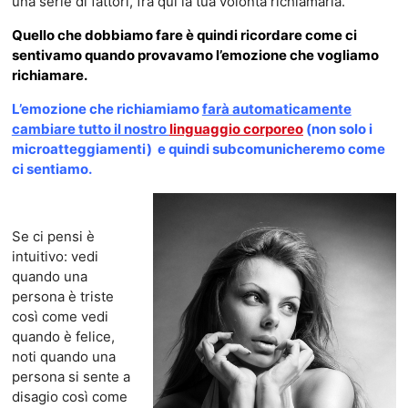
una serie di fattori, fra qui la tua volontà richiamarla.
Quello che dobbiamo fare è quindi ricordare come ci
sentivamo quando provavamo l’emozione che vogliamo
richiamare.
L’emozione che richiamiamo
farà automaticamente
cambiare tutto il nostro
linguaggio corporeo
(non solo i
microatteggiamenti) e quindi subcomunicheremo come
ci sentiamo.
Se ci pensi è
intuitivo: vedi
quando una
persona è triste
così come vedi
quando è felice,
noti quando una
persona si sente a
disagio così come