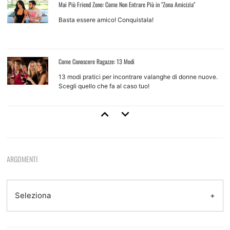
Mai Più Friend Zone: Come Non Entrare Più in "Zona Amicizia"
Basta essere amico! Conquistala!
Come Conoscere Ragazze: 13 Modi
13 modi pratici per incontrare valanghe di donne nuove.
Scegli quello che fa al caso tuo!
Come Approcciare Una Ragazza
Regole base e tecniche d'approccio per ragazze che non
conosci
ARGOMENTI
Come Provarci Con Una Ragazza
Come e quando farlo, quando non farlo, quando aspettare
Seleziona