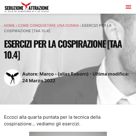
HOME
›
COME CONQUISTARE UNA DONNA
›
ESERCIZI PER LA
COSPIRAZIONE [TAA 10.4]
ESERCIZI PER LA COSPIRAZIONE [TAA
10.4]
Autore:
Marco - (alias Reborn)
-
Ultima modifica:
24
Marzo
2022
Eccoci alla quarta puntata per la tecnica della
cospirazione… vediamo gli esercizi.