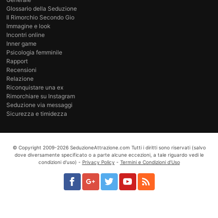
Glossario della Seduzione
Il Rimorchio Secondo Gio
Immagine e look
Incontri online
Inner game
Psicologia femminile
Rapport
Recensioni
Relazione
Riconquistare una ex
Rimorchiare su Instagram
Seduzione via messaggi
Sicurezza e timidezza
© Copyright
2009-2026
SeduzioneAttrazione.com
Tutti i diritti sono riservati (salvo
dove diversamente specificato o a parte alcune eccezioni, a tale riguardo vedi le
condizioni d'uso) -
Privacy Policy
-
Termini e Condizioni d’Uso