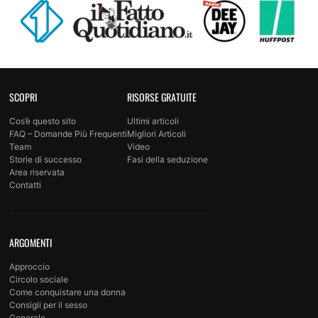
SCOPRI
RISORSE GRATUITE
Cos’è questo sito
Ultimi articoli
FAQ – Domande Più Frequenti
Migliori Articoli
Team
Video
Storie di successo
Fasi della seduzione
Area riservata
Contatti
ARGOMENTI
Approccio
Circolo sociale
Come conquistare una donna
Consigli per il sesso
Generale