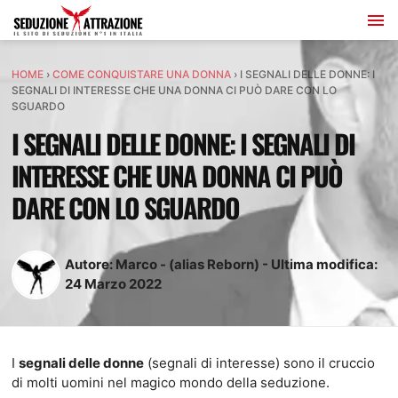
HOME
›
COME CONQUISTARE UNA DONNA
›
I SEGNALI DELLE DONNE: I
SEGNALI DI INTERESSE CHE UNA DONNA CI PUÒ DARE CON LO
SGUARDO
I SEGNALI DELLE DONNE: I SEGNALI DI
INTERESSE CHE UNA DONNA CI PUÒ
DARE CON LO SGUARDO
Autore:
Marco - (alias Reborn)
-
Ultima modifica:
24
Marzo
2022
I
segnali delle donne
(segnali di interesse) sono il cruccio
di molti uomini nel magico mondo della seduzione.