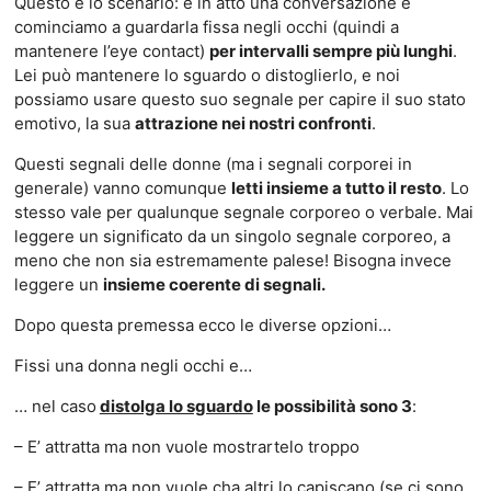
Questo è lo scenario: è in atto una conversazione e
cominciamo a guardarla fissa negli occhi (quindi a
mantenere l’eye contact)
per intervalli sempre più lunghi
.
Lei può mantenere lo sguardo o distoglierlo, e noi
possiamo usare questo suo segnale per capire il suo stato
emotivo, la sua
attrazione nei nostri confronti
.
Questi segnali delle donne (ma i segnali corporei in
generale) vanno comunque
letti insieme a tutto il resto
. Lo
stesso vale per qualunque segnale corporeo o verbale. Mai
leggere un significato da un singolo segnale corporeo, a
meno che non sia estremamente palese! Bisogna invece
leggere un
insieme coerente di segnali.
Dopo questa premessa ecco le diverse opzioni…
Fissi una donna negli occhi e…
… nel caso
distolga lo sguardo
le possibilità sono 3
:
– E’ attratta ma non vuole mostrartelo troppo
– E’ attratta ma non vuole cha altri lo capiscano (se ci sono