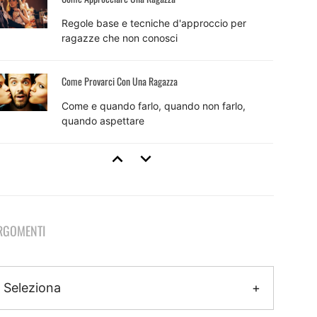
Regole base e tecniche d'approccio per
ragazze che non conosci
Come Provarci Con Una Ragazza
Come e quando farlo, quando non farlo,
quando aspettare
Tecniche Di Seduzione
8 tecniche efficaci e come usarle per sedurre
RGOMENTI
Come Fare Colpo Su Una Ragazza
Il metodo pratico per fare colpo che inizia
Seleziona
ancora prima dell'approccio