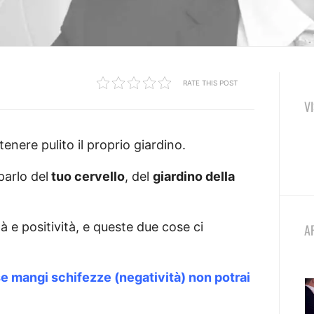
RATE THIS POST
V
enere pulito il proprio giardino.
parlo del
tuo cervello
, del
giardino della
à e positività, e queste due cose ci
A
 se mangi schifezze (negatività) non potrai