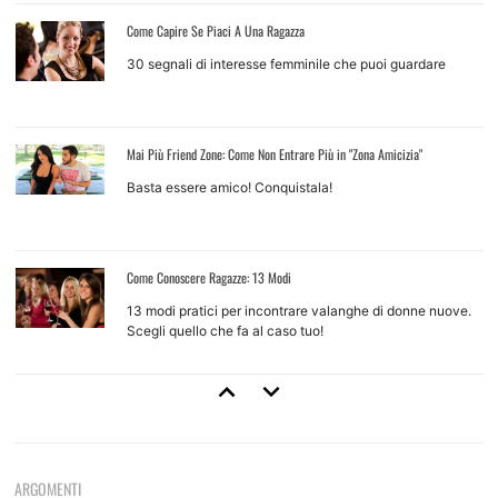
Come Capire Se Piaci A Una Ragazza
30 segnali di interesse femminile che puoi guardare
Mai Più Friend Zone: Come Non Entrare Più in "Zona Amicizia"
Basta essere amico! Conquistala!
Come Conoscere Ragazze: 13 Modi
13 modi pratici per incontrare valanghe di donne nuove.
Scegli quello che fa al caso tuo!
Come Approcciare Una Ragazza
Regole base e tecniche d'approccio per ragazze che non
conosci
ARGOMENTI