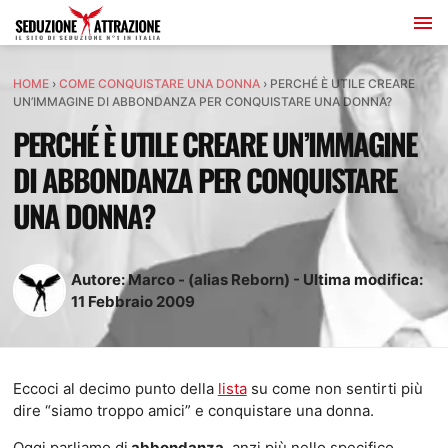
HOME
›
COME CONQUISTARE UNA DONNA
›
PERCHÉ È UTILE CREARE
UN’IMMAGINE DI ABBONDANZA PER CONQUISTARE UNA DONNA?
PERCHÉ È UTILE CREARE UN’IMMAGINE
DI ABBONDANZA PER CONQUISTARE
UNA DONNA?
Autore:
Marco - (alias Reborn)
-
Ultima modifica:
11
Febbraio
2009
Eccoci al decimo punto della
lista
su come non sentirti più
dire “siamo troppo amici” e conquistare una donna.
Oggi parliamo di
abbondanza
, anzi più nello specifico