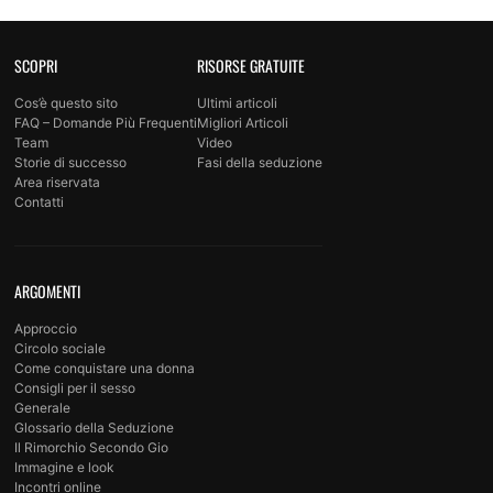
SCOPRI
RISORSE GRATUITE
Cos’è questo sito
Ultimi articoli
FAQ – Domande Più Frequenti
Migliori Articoli
Team
Video
Storie di successo
Fasi della seduzione
Area riservata
Contatti
ARGOMENTI
Approccio
Circolo sociale
Come conquistare una donna
Consigli per il sesso
Generale
Glossario della Seduzione
Il Rimorchio Secondo Gio
Immagine e look
Incontri online