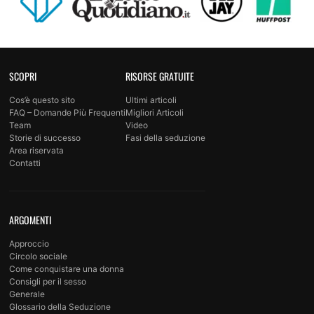
SCOPRI
RISORSE GRATUITE
Cos’è questo sito
Ultimi articoli
FAQ – Domande Più Frequenti
Migliori Articoli
Team
Video
Storie di successo
Fasi della seduzione
Area riservata
Contatti
ARGOMENTI
Approccio
Circolo sociale
Come conquistare una donna
Consigli per il sesso
Generale
Glossario della Seduzione