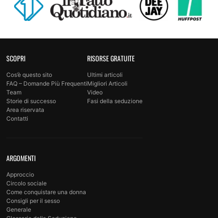
SCOPRI
RISORSE GRATUITE
Cos’è questo sito
Ultimi articoli
FAQ – Domande Più Frequenti
Migliori Articoli
Team
Video
Storie di successo
Fasi della seduzione
Area riservata
Contatti
ARGOMENTI
Approccio
Circolo sociale
Come conquistare una donna
Consigli per il sesso
Generale