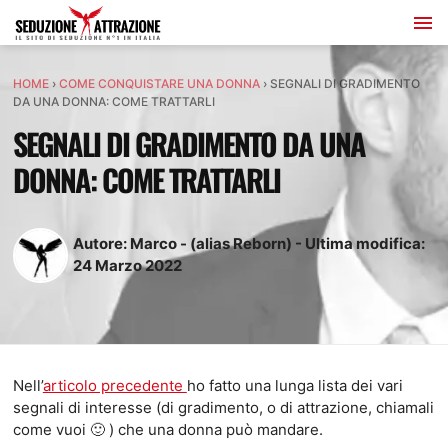
HOME
›
COME CONQUISTARE UNA DONNA
›
SEGNALI DI GRADIMENTO
DA UNA DONNA: COME TRATTARLI
SEGNALI DI GRADIMENTO DA UNA
DONNA: COME TRATTARLI
Autore:
Marco - (alias Reborn)
-
Ultima modifica:
24
Marzo
2022
Nell’
articolo precedente
ho fatto una lunga lista dei vari
segnali di interesse (di gradimento, o di attrazione, chiamali
come vuoi 🙂 ) che una donna può mandare.