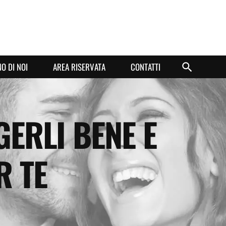
O DI NOI
AREA RISERVATA
CONTATTI
GERLI BENE E
R TE