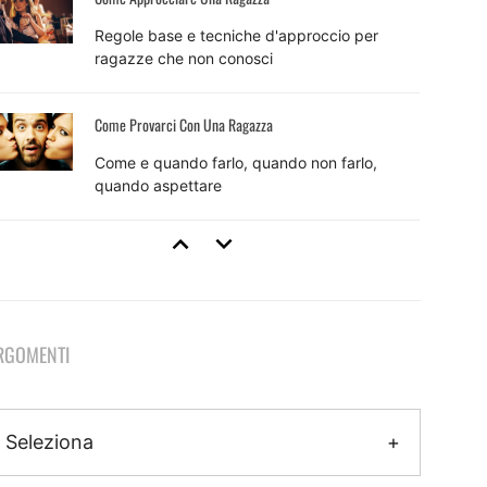
Regole base e tecniche d'approccio per
ragazze che non conosci
Come Provarci Con Una Ragazza
Come e quando farlo, quando non farlo,
quando aspettare
Tecniche Di Seduzione
8 tecniche efficaci e come usarle per sedurre
RGOMENTI
Come Fare Colpo Su Una Ragazza
Il metodo pratico per fare colpo che inizia
Seleziona
ancora prima dell'approccio