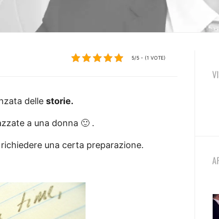
5/5 - (1 VOTE)
V
anzata delle
storie.
azzate a una donna 🙂 .
e richiedere una certa preparazione.
A