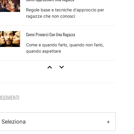
Regole base e tecniche d'approccio per
ragazze che non conosci
Come Provarci Con Una Ragazza
Come e quando farlo, quando non farlo,
quando aspettare
Tecniche Di Seduzione
8 tecniche efficaci e come usarle per sedurre
RGOMENTI
Come Fare Colpo Su Una Ragazza
Il metodo pratico per fare colpo che inizia
Seleziona
ancora prima dell'approccio