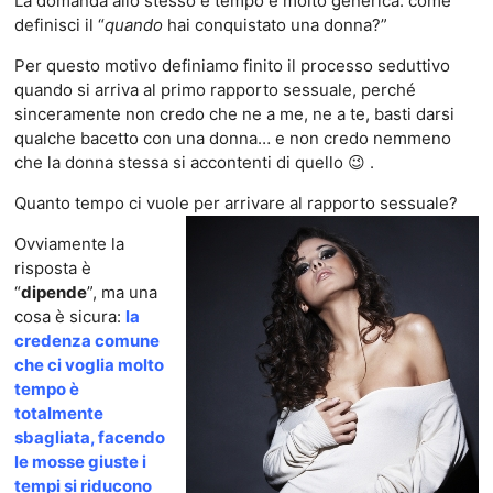
La domanda allo stesso è tempo è molto generica: come
definisci il “
quando
hai conquistato una donna?”
Per questo motivo definiamo finito il processo seduttivo
quando si arriva al primo rapporto sessuale, perché
sinceramente non credo che ne a me, ne a te, basti darsi
qualche bacetto con una donna… e non credo nemmeno
che la donna stessa si accontenti di quello 😉 .
Quanto tempo ci vuole per arrivare al rapporto sessuale?
Ovviamente la
risposta è
“
dipende
”, ma una
cosa è sicura:
la
credenza comune
che ci voglia molto
tempo è
totalmente
sbagliata, facendo
le mosse giuste i
tempi si riducono