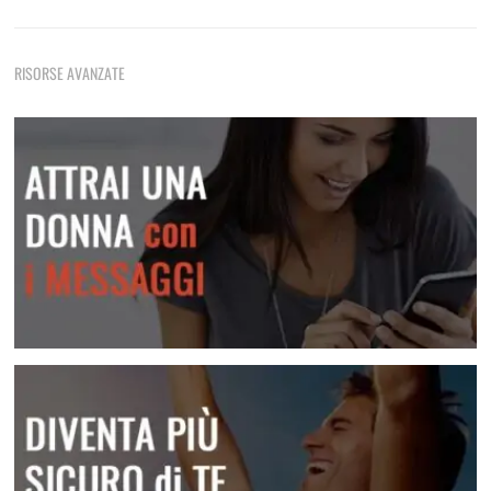
Come Rimorchiare Una Ragazza
Tecniche di rimorchio fondamentali che non devi mai
RISORSE AVANZATE
dimenticare
Frasi E Messaggi Per Rimorchiare In Chat
Una raccolta di messaggi per le varie situazioni
Lei Non Risponde Ai Messaggi? Come Risolvere
Scopri come risolvere questa situazione
Attrai una donna con i messaggi