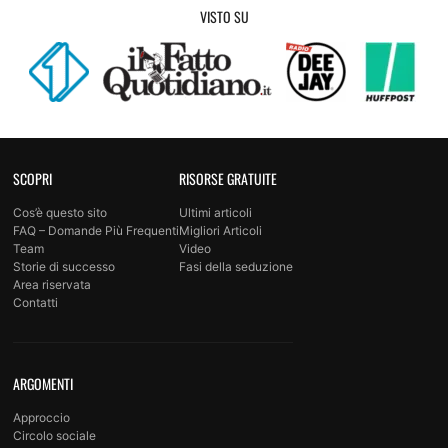
VISTO SU
SCOPRI
RISORSE GRATUITE
Cos’è questo sito
Ultimi articoli
FAQ – Domande Più Frequenti
Migliori Articoli
Team
Video
Storie di successo
Fasi della seduzione
Area riservata
Contatti
ARGOMENTI
Approccio
Circolo sociale