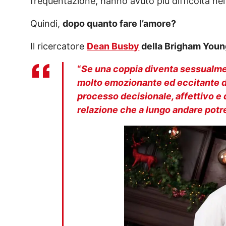
frequentazione, hanno avuto più difficoltà ne
Quindi,
dopo quanto fare l’amore?
Il ricercatore
Dean Busby
della Brigham Youn
“
Se una coppia diventa sessualmen
molto emozionante ed eccitante de
processo decisionale, affettivo e 
relazione che a lungo andare pot