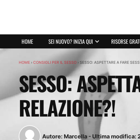
HOME
SEI NUOVO? INIZIA QUI
RISORSE GRAT
HOME
›
CONSIGLI PER IL SESSO
›
SESSO: ASPETTARE A FARE SESS
SESSO: ASPETTA
RELAZIONE?!
Autore:
Marcella
-
Ultima modifica: