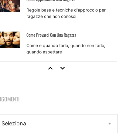
Regole base e tecniche d'approccio per
ragazze che non conosci
Come Provarci Con Una Ragazza
Come e quando farlo, quando non farlo,
quando aspettare
Tecniche Di Seduzione
8 tecniche efficaci e come usarle per sedurre
RGOMENTI
Come Fare Colpo Su Una Ragazza
Il metodo pratico per fare colpo che inizia
Seleziona
ancora prima dell'approccio