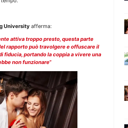
l tempo.
g University
afferma:
te attiva troppo presto, questa parte
l rapporto può travolgere e offuscare il
di fiducia, portando la coppia a vivere una
rebbe non funzionare
”