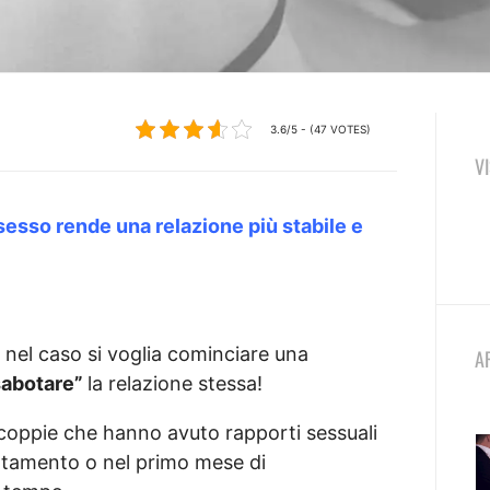
3.6/5 - (47 VOTES)
V
sesso rende una relazione più stabile e
, nel caso si voglia cominciare una
A
sabotare”
la relazione stessa!
coppie che hanno avuto rapporti sessuali
ntamento o nel primo mese di