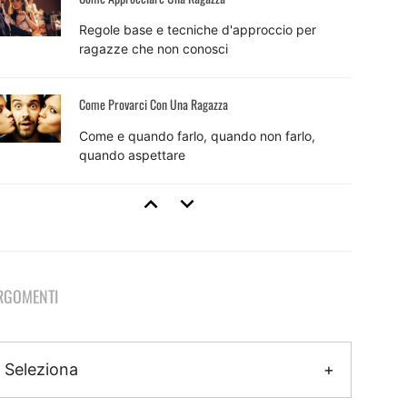
Regole base e tecniche d'approccio per
ragazze che non conosci
Come Provarci Con Una Ragazza
Come e quando farlo, quando non farlo,
quando aspettare
Tecniche Di Seduzione
8 tecniche efficaci e come usarle per sedurre
RGOMENTI
Come Fare Colpo Su Una Ragazza
Il metodo pratico per fare colpo che inizia
Seleziona
ancora prima dell'approccio