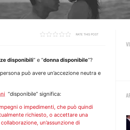
RATE THIS POST
V
ze disponibili
” e “
donna disponibile
“?
na persona può avere un’accezione neutra e
ni
“disponibile” significa:
A
impegni o impedimenti, che può quindi
ntualmente richiesto, o accettare una
i collaborazione, un’assunzione di