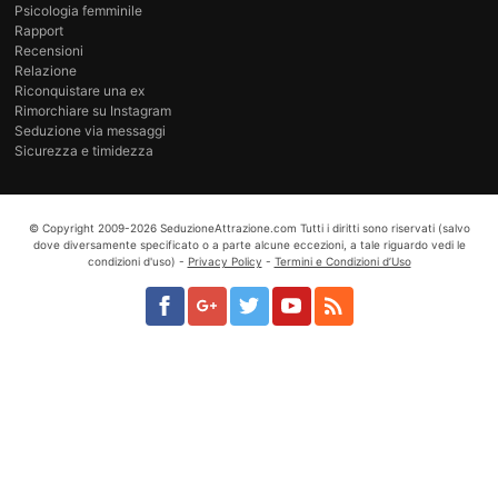
Psicologia femminile
Rapport
Recensioni
Relazione
Riconquistare una ex
Rimorchiare su Instagram
Seduzione via messaggi
Sicurezza e timidezza
© Copyright
2009-2026
SeduzioneAttrazione.com
Tutti i diritti sono riservati (salvo
dove diversamente specificato o a parte alcune eccezioni, a tale riguardo vedi le
condizioni d'uso) -
Privacy Policy
-
Termini e Condizioni d’Uso