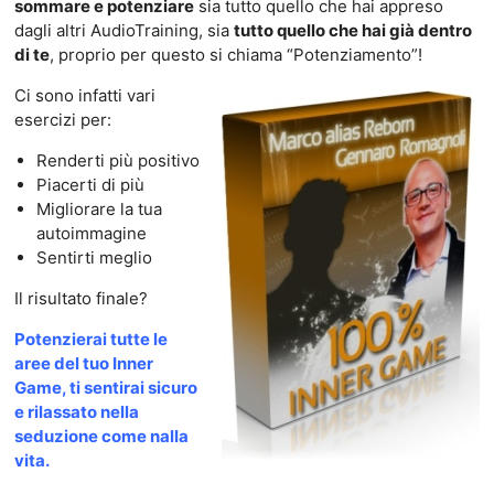
sommare e potenziare
sia tutto quello che hai appreso
dagli altri AudioTraining, sia
tutto quello che hai già dentro
di te
, proprio per questo si chiama “Potenziamento”!
Ci sono infatti vari
esercizi per:
Renderti più positivo
Piacerti di più
Migliorare la tua
autoimmagine
Sentirti meglio
Il risultato finale?
Potenzierai tutte le
aree del tuo Inner
Game, ti sentirai sicuro
e rilassato nella
seduzione come nalla
vita.