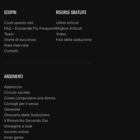
SCOPRI
RISORSE GRATUITE
Cos’è questo sito
Ultimi articoli
FAQ – Domande Più Frequenti
Migliori Articoli
Team
Video
Storie di successo
Fasi della seduzione
Area riservata
Contatti
ARGOMENTI
Approccio
Circolo sociale
Come conquistare una donna
Consigli per il sesso
Generale
Glossario della Seduzione
Il Rimorchio Secondo Gio
Immagine e look
Incontri online
Inner game