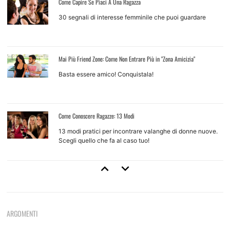
Come Capire Se Piaci A Una Ragazza
30 segnali di interesse femminile che puoi guardare
Mai Più Friend Zone: Come Non Entrare Più in "Zona Amicizia"
Basta essere amico! Conquistala!
Come Conoscere Ragazze: 13 Modi
13 modi pratici per incontrare valanghe di donne nuove.
Scegli quello che fa al caso tuo!
Come Approcciare Una Ragazza
Regole base e tecniche d'approccio per ragazze che non
conosci
ARGOMENTI