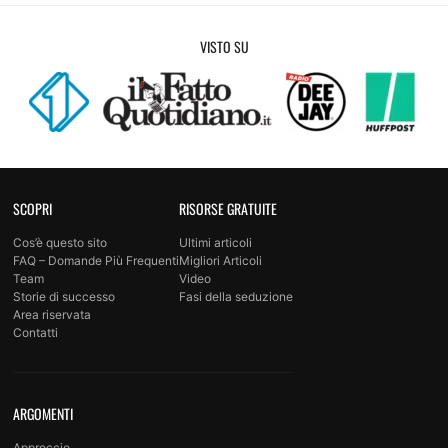
VISTO SU
SCOPRI
RISORSE GRATUITE
Cos’è questo sito
Ultimi articoli
FAQ – Domande Più Frequenti
Migliori Articoli
Team
Video
Storie di successo
Fasi della seduzione
Area riservata
Contatti
ARGOMENTI
Approccio