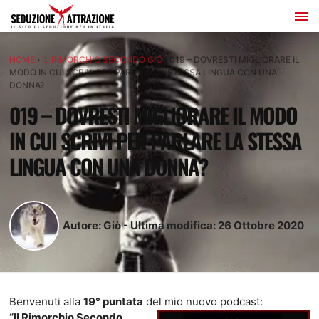
HOME
›
IL RIMORCHIO SECONDO GIO
›
019 – DOVRESTI MIGLIORARE IL
MODO IN CUI SCRIVI PER PARLARE LA STESSA LINGUA CON UNA
DONNA?
019 – DOVRESTI MIGLIORARE IL MODO
IN CUI SCRIVI PER PARLARE LA STESSA
LINGUA CON UNA DONNA?
Autore:
Giò
-
Ultima modifica:
26
Ottobre
2020
Benvenuti alla
19° puntata
del mio nuovo podcast:
“Il Rimorchio Secondo