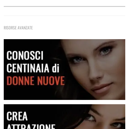
Come Rimorchiare Una Ragazza
Tecniche di rimorchio fondamentali che non devi mai
RISORSE AVANZATE
dimenticare
Frasi E Messaggi Per Rimorchiare In Chat
Una raccolta di messaggi per le varie situazioni
Lei Non Risponde Ai Messaggi? Come Risolvere
Scopri come risolvere questa situazione
Conosci centinaia di donne nuove