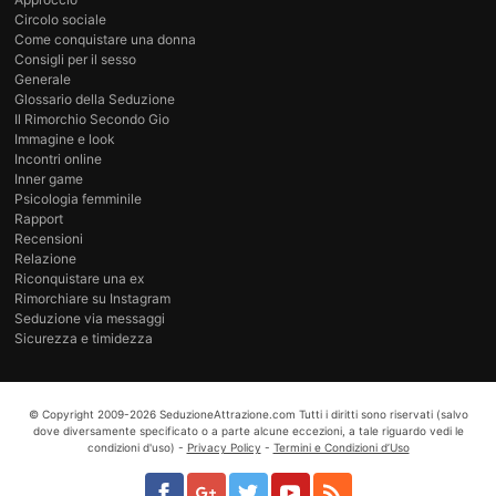
Circolo sociale
Come conquistare una donna
Consigli per il sesso
Generale
Glossario della Seduzione
Il Rimorchio Secondo Gio
Immagine e look
Incontri online
Inner game
Psicologia femminile
Rapport
Recensioni
Relazione
Riconquistare una ex
Rimorchiare su Instagram
Seduzione via messaggi
Sicurezza e timidezza
© Copyright
2009-2026
SeduzioneAttrazione.com
Tutti i diritti sono riservati (salvo
dove diversamente specificato o a parte alcune eccezioni, a tale riguardo vedi le
condizioni d'uso) -
Privacy Policy
-
Termini e Condizioni d’Uso