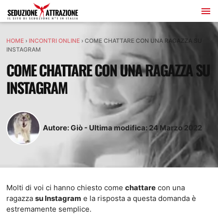
HOME
›
INCONTRI ONLINE
›
COME CHATTARE CON UNA RAGAZZA SU
INSTAGRAM
COME CHATTARE CON UNA RAGAZZA SU
INSTAGRAM
Autore:
Giò
-
Ultima modifica:
24
Marzo
2022
Molti di voi ci hanno chiesto come
chattare
con una
ragazza
su Instagram
e la risposta a questa domanda è
estremamente semplice.