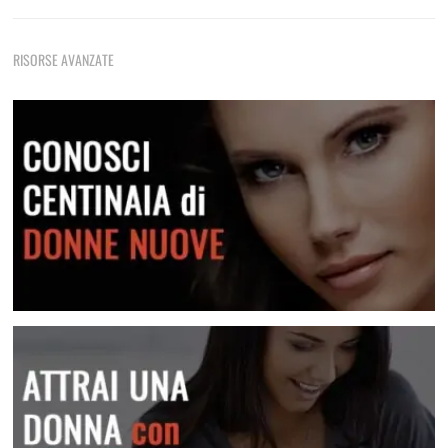
Come Rimorchiare Una Ragazza
Tecniche di rimorchio fondamentali che non devi mai
RISORSE AVANZATE
dimenticare
Frasi E Messaggi Per Rimorchiare In Chat
Una raccolta di messaggi per le varie situazioni
Lei Non Risponde Ai Messaggi? Come Risolvere
Scopri come risolvere questa situazione
Conosci centinaia di donne nuove