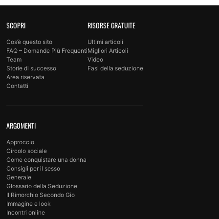
SCOPRI
RISORSE GRATUITE
Cos’è questo sito
Ultimi articoli
FAQ – Domande Più Frequenti
Migliori Articoli
Team
Video
Storie di successo
Fasi della seduzione
Area riservata
Contatti
ARGOMENTI
Approccio
Circolo sociale
Come conquistare una donna
Consigli per il sesso
Generale
Glossario della Seduzione
Il Rimorchio Secondo Gio
Immagine e look
Incontri online