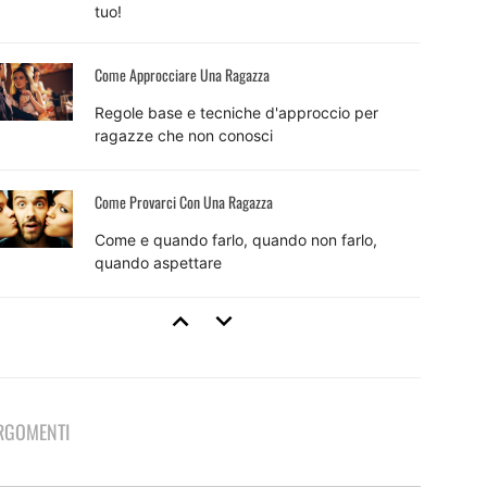
tuo!
Come Approcciare Una Ragazza
Regole base e tecniche d'approccio per
ragazze che non conosci
Come Provarci Con Una Ragazza
Come e quando farlo, quando non farlo,
quando aspettare
Tecniche Di Seduzione
8 tecniche efficaci e come usarle per sedurre
RGOMENTI
Come Fare Colpo Su Una Ragazza