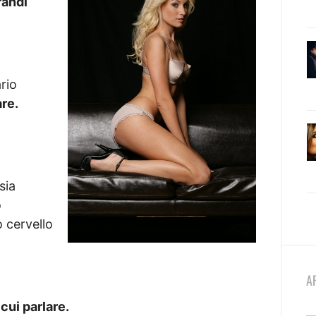
randi
rio
re.
sia
o
o cervello
A
 cui parlare.