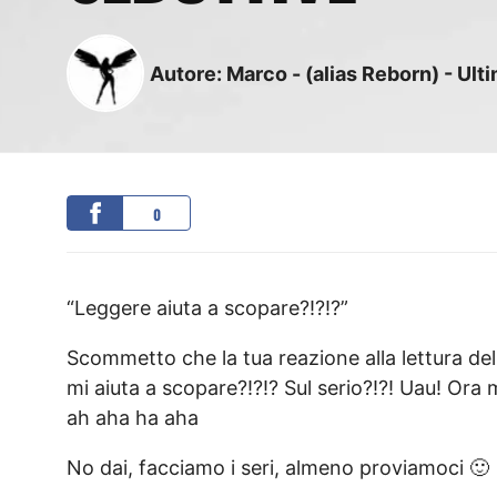
Autore:
Marco - (alias Reborn)
-
Ult
0
“Leggere aiuta a scopare?!?!?”
Scommetto che la tua reazione alla lettura del
mi aiuta a scopare?!?!? Sul serio?!?! Uau! Ora
ah aha ha aha
No dai, facciamo i seri, almeno proviamoci 🙂