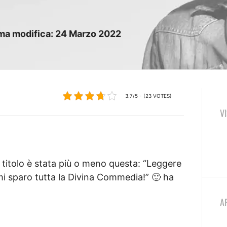
ima modifica:
24
Marzo
2022
3.7/5 - (23 VOTES)
V
 titolo è stata più o meno questa: “Leggere
 mi sparo tutta la Divina Commedia!” 🙂 ha
A