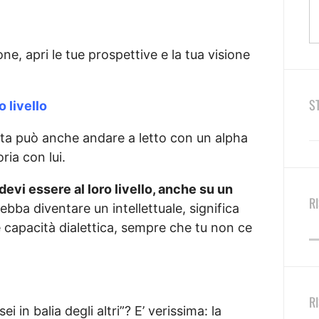
e, apri le tue prospettive e la tua visione
S
o livello
olta può anche andare a letto con un alpha
ria con lui.
devi essere al loro livello, anche su un
R
bba diventare un intellettuale, significa
e capacità dialettica, sempre che tu non ce
R
ei in balia degli altri”? E’ verissima: la