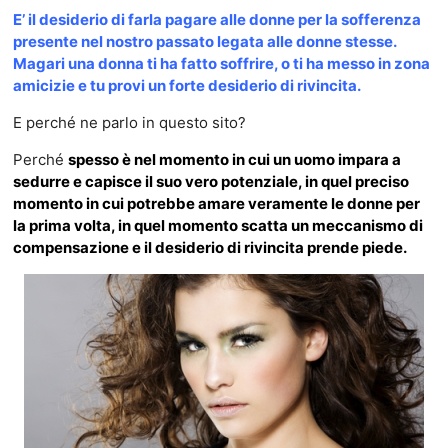
E’ il desiderio di farla pagare alle donne per la sofferenza
presente nel nostro passato legata alle donne stesse.
Magari una donna ti ha fatto soffrire, o ti ha messo in zona
amicizie e tu provi un forte desiderio di rivincita.
E perché ne parlo in questo sito?
Perché
spesso è nel momento in cui un uomo impara a
sedurre e capisce il suo vero potenziale, in quel preciso
momento in cui potrebbe amare veramente le donne per
la prima volta, in quel momento scatta un meccanismo di
compensazione e il desiderio di rivincita prende piede.