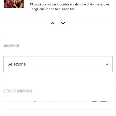
13 modi pratici per incontrare valanghe di donne nuove.
Scegli quello che fa al caso tuo!
Come Approcciare Una Ragazza
Regole base e tecniche d'approccio per ragazze che non
conosci
ARGOMENTI
Come Provarci Con Una Ragazza
Come e quando farlo, quando non farlo, quando aspettare
Seleziona
Tecniche Di Seduzione
STORIE DI SUCCESSO
8 tecniche efficaci e come usarle per sedurre
Sono le otto del mattino, sono appena tornato da
casa di una ragazza dopo una notte focosa.…
Leggi di
più
Come Fare Colpo Su Una Ragazza
GIORGIO