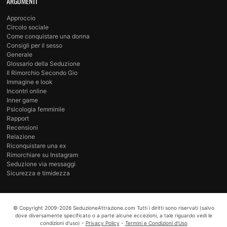
ARGOMENTI
Approccio
Circolo sociale
Come conquistare una donna
Consigli per il sesso
Generale
Glossario della Seduzione
Il Rimorchio Secondo Gio
Immagine e look
Incontri online
Inner game
Psicologia femminile
Rapport
Recensioni
Relazione
Riconquistare una ex
Rimorchiare su Instagram
Seduzione via messaggi
Sicurezza e timidezza
© Copyright
2009-2026
SeduzioneAttrazione.com
Tutti i diritti sono riservati (salvo
dove diversamente specificato o a parte alcune eccezioni, a tale riguardo vedi le
condizioni d'uso) -
Privacy Policy
-
Termini e Condizioni d’Uso