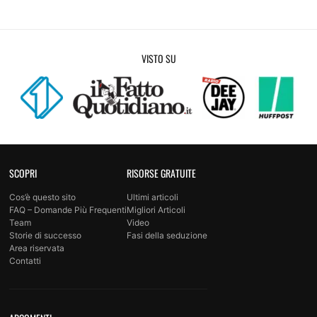
VISTO SU
SCOPRI
RISORSE GRATUITE
Cos’è questo sito
Ultimi articoli
FAQ – Domande Più Frequenti
Migliori Articoli
Team
Video
Storie di successo
Fasi della seduzione
Area riservata
Contatti