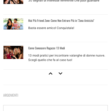
30 segnali di interesse femminile che puoi guardare
Mai Più Friend Zone: Come Non Entrare Più in "Zona Amicizia"
Basta essere amico! Conquistala!
Come Conoscere Ragazze: 13 Modi
13 modi pratici per incontrare valanghe di donne nuove.
Scegli quello che fa al caso tuo!
Come Approcciare Una Ragazza
Regole base e tecniche d'approccio per ragazze che non
conosci
ARGOMENTI
Come Provarci Con Una Ragazza
Come e quando farlo, quando non farlo, quando aspettare