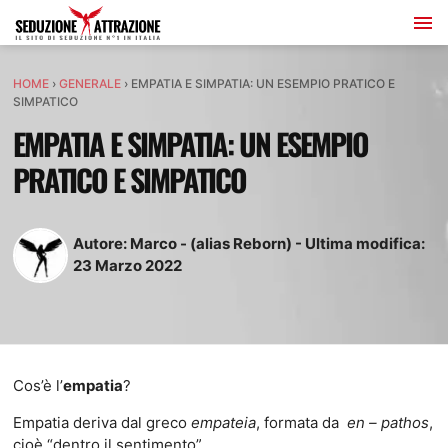
HOME
›
GENERALE
›
EMPATIA E SIMPATIA: UN ESEMPIO PRATICO E
SIMPATICO
EMPATIA E SIMPATIA: UN ESEMPIO
PRATICO E SIMPATICO
Autore:
Marco - (alias Reborn)
-
Ultima modifica:
23
Marzo
2022
Cos’è l’
empatia
?
Empatia deriva dal greco
empateia
, formata da
en – pathos
,
cioè “dentro il sentimento”.