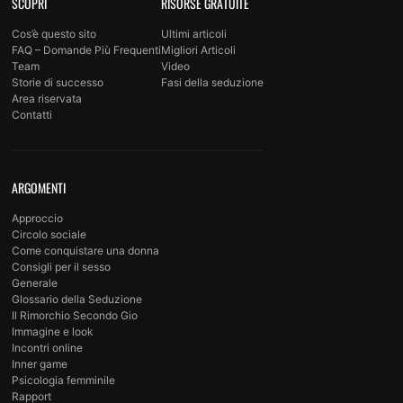
SCOPRI
RISORSE GRATUITE
Cos’è questo sito
Ultimi articoli
FAQ – Domande Più Frequenti
Migliori Articoli
Team
Video
Storie di successo
Fasi della seduzione
Area riservata
Contatti
ARGOMENTI
Approccio
Circolo sociale
Come conquistare una donna
Consigli per il sesso
Generale
Glossario della Seduzione
Il Rimorchio Secondo Gio
Immagine e look
Incontri online
Inner game
Psicologia femminile
Rapport